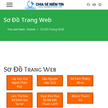
Sơ Đồ Trang Web
You are here:
Home
Sơ Đồ Trang Web
Sơ Đồ Trang Web
Cây Gậy Của
Cầu Nguyện
Để Cảm Thông
Người Chăn
Hiệu Quả
Nhau
Bầy
Làm Thế Nào
Vượt Khỏi Rủa
Album Thánh
Để Đánh Bại
Sả Mà Đến
Ca
Sa-tan
Phước Lành