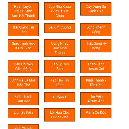
Huấn Luyện
Các Nhà Khoa
Xây Dựng Sự
Người Lãnh
Học Đã Tin
Lãnh Đạo
Đạo Hội Thánh
Chúa
Bài Giảng Tin
Đá Kim Cương
Sống Thành
Lành
Công
Giáo Trình Học
Cùng Nhau
Thắp Sáng Hy
ISOM Blog
Đọc Kinh
Vọng
Thánh
Câu Chuyện
Giáo Lý Căn
Theo Sách
Cảm Động
Bản
Jesus Gọi
Sinh Ra Là Một
Tập Thơ Tin
Kinh Thánh -
Bản Thể
Lành
Tân Ước
Kinh Thánh
Tài Nguyên
Thư Viện
Cựu Ước
Album Ảnh
Lịch Sự Kiện
Lời Hứa Cho
Phim Cơ Đốc
Cuộc Sống
Kinh Thánh