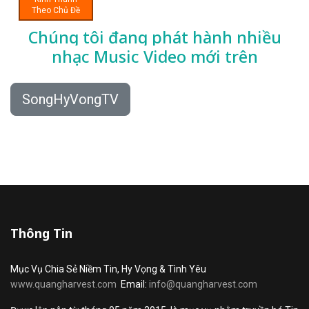
Theo Chủ Đề
Chúng tôi đang phát hành nhiều
nhạc
Music Video mới trên
SongHyVongTV
Thông Tin
Mục Vụ Chia Sẻ Niềm Tin, Hy Vọng & Tình Yêu
www.quangharvest.com
Email:
info@quangharvest.com