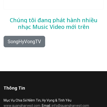
Chúng tôi đang phát hành nhiều
nhạc
Music Video mới trên
SongHyVongTV
Thông Tin
Mục Vụ Chia Sẻ Niềm Tin, Hy Vọng & Tình Yêu
www.quangharvest.com
Email:
info@quangharvest.com