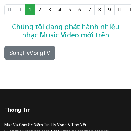
1
2
3
4
5
6
7
8
9
Chúng tôi đang phát hành nhiều
nhạc
Music Video mới trên
SongHyVongTV
Thông Tin
Mục Vụ Chia Sẻ Niềm Tin, Hy Vọng & Tình Yêu