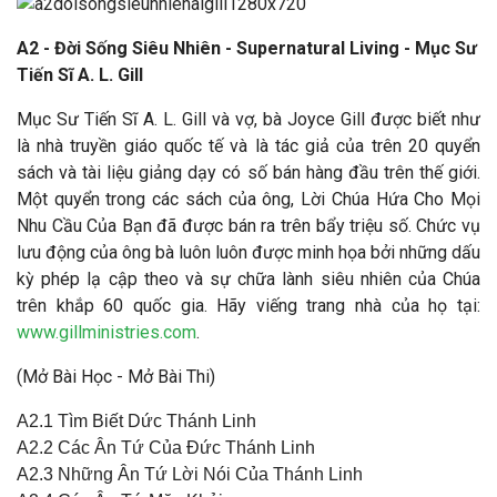
A2 - Đời Sống Siêu Nhiên - Supernatural Living -
Mục Sư
Tiến Sĩ A. L. Gill
Mục Sư Tiến Sĩ A. L. Gill và vợ, bà Joyce Gill được biết như
là nhà truyền giáo quốc tế và là tác giả của trên 20 quyển
sách và tài liệu giảng dạy có số bán hàng đầu trên thế giới.
Một quyển trong các sách của ông, Lời Chúa Hứa Cho Mọi
Nhu Cầu Của Bạn đã được bán ra trên bẩy triệu số. Chức vụ
lưu động của ông bà luôn luôn được minh họa bởi những dấu
kỳ phép lạ cập theo và sự chữa lành siêu nhiên của Chúa
trên khắp 60 quốc gia. Hãy viếng trang nhà của họ tại:
www.gillministries.com
.
(
Mở Bài Học
-
Mở Bài Thi
)
A2.1 Tìm Biết Dức Thánh Linh
A2.2 Các Ân Tứ Của Đức Thánh Linh
A2.3 Những Ân Tứ Lời Nói Của Thánh Linh