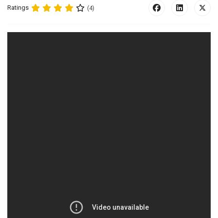
Ratings
(4)