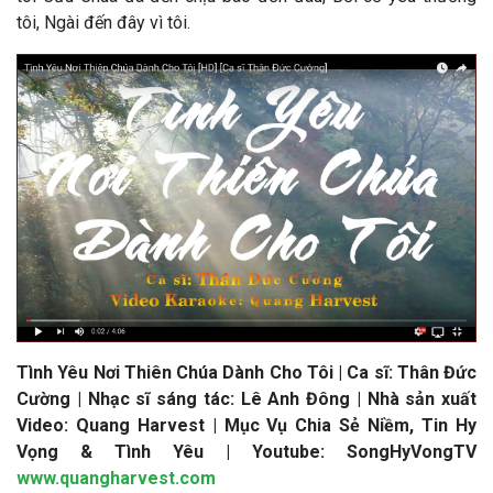
tôi, Ngài đến đây vì tôi.
Tình Yêu Nơi Thiên Chúa Dành Cho Tôi | Ca sĩ: Thân Đức
Cường | Nhạc sĩ sáng tác: Lê Anh Đông | Nhà sản xuất
Video: Quang Harvest | Mục Vụ Chia Sẻ Niềm, Tin Hy
Vọng & Tình Yêu | Youtube: SongHyVongTV
www.quangharvest.com