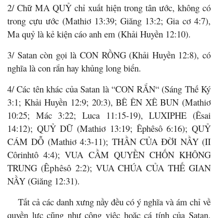
2/ Chữ MA QUỶ chỉ xuất hiện trong tân ước, không có
trong cựu ước (Mathiơ 13:39; Giăng 13:2; Gia cơ 4:7),
Ma quỷ là kẻ kiện cáo anh em (Khải Huyền 12:10).
3/ Satan còn gọi là CON RỒNG (Khải Huyền 12:8), có
nghĩa là con rắn hay khủng long biển.
4/ Các tên khác của Satan là “CON RẮN“ (Sáng Thế Ký
3:1; Khải Huyền 12:9; 20:3), BÊ ÊN XÊ BUN (Mathiơ
10:25; Mác 3:22; Luca 11:15-19), LUXIPHE (Êsai
14:12); QUỶ DỮ (Mathiơ 13:19; Êphêsô 6:16); QUỶ
CÁM DỖ (Mathiơ 4:3-11); THẦN CỦA ĐỜI NẦY (II
Côrinhtô 4:4); VUA CẦM QUYỀN CHỐN KHÔNG
TRUNG (
Êphêsô
2:2); VUA CHÚA CỦA THẾ GIAN
NẦY (Giăng 12:31).
Tất cả các danh xưng nầy đều có ý nghĩa và ám chỉ về
quyền lực cũng như công việc hoặc cá tính của Satan.