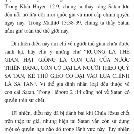
Trong Khải Huyền 12:9, chúng ta thấy rằng Satan lớn
đến nỗi nó lừa dối mọi quốc gia và mọi cấp chính quyền
ngày nay. Trong Mathiơ 13:38-39, chúng ta thấy Satan
nắm giữ toàn thể thế giới này.
Dĩ nhiên điều này ám chỉ về người thế gian chưa được
sanh lại, hãy chú ý những chữ “RUỘNG LÀ THẾ
GIAN. HẠT GIỐNG LÀ CON CÁI CỦA NƯỚC
THIÊN ĐÀNG, CÒN CỎ DẠI LÀ NGƯỜI THEO QUỶ
SA TAN, KẺ THÙ GIEO CỎ DẠI VÀO LÚA CHÍNH
LÀ SA TAN“. Vì thế gia đình nhân loại đều thuộc về
con cái Satan. Trong Hêbơrơ 2 :14 cũng nói về Satan có
quyền trên sự chết.
Dĩ nhiên, điều này đã bị đánh bại khi Chúa Jêsus chết
trên thập tự giá, nhưng hiện tại Satan vẫn còn sử dụng
một số quyền hạn nào đó trong lãnh vực này. Tuy nhiên