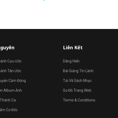
Nguyên
Liên Kết
hánh Cựu Ước
Dâng Hiến
hánh Tân Ước
Bài Giảng Tin Lành
uyện Cảm Động
Tải Về Sách Nhạc
ện Album Ảnh
Sơ Đồ Trang Web
Thánh Ca
Terms & Conditions
ẩm Cơ Đốc