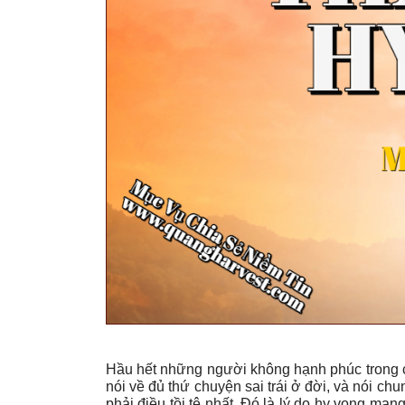
Hầu hết những người không hạnh phúc trong cu
nói về đủ thứ chuyện sai trái ở đời, và nói c
phải điều tồi tệ nhất. Đó là lý do hy vọng ma