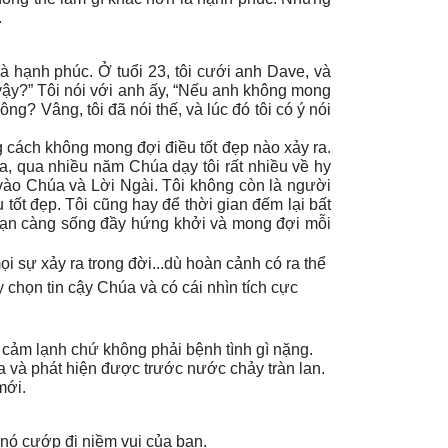
.
là hạnh phúc. Ở tuổi 23, tôi cưới anh Dave, và
 vậy?” Tôi nói với anh ấy, “Nếu anh không mong
ng? Vâng, tôi đã nói thế, và lúc đó tôi có ý nói
ng cách không mong đợi điều tốt đẹp nào xảy ra.
úa, qua nhiều năm Chúa dạy tôi rất nhiều về hy
g vào Chúa và Lời Ngài. Tôi không còn là người
tốt đẹp. Tôi cũng hay để thời gian đếm lại bất
, bạn càng sống đầy hứng khởi và mong đợi mỗi
ọi sự xảy ra trong đời...dù hoàn cảnh có ra thể
chọn tin cậy Chúa và có cái nhìn tích cực
n cảm lạnh chứ không phải bệnh tình gì nặng.
a và phát hiện được trước nước chảy tràn lan.
mới.
 nó cướp đi niềm vui của bạn.