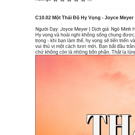
C
10.02 Một Thái Độ Hy Vọng - Joyce Meyer
Người Dạy: Joyce Meyer | Dịch giả: Ngô Minh 
Hy vọng và hoài nghi không sống chung được. Đ
trọng - khi bạn làm thế, hy vọng sẽ tiến triển v
vui thú vị một cách tươi mới. Bạn bắt đầu t
chứ không còn là những bổn phận. Thật lạ lùng l