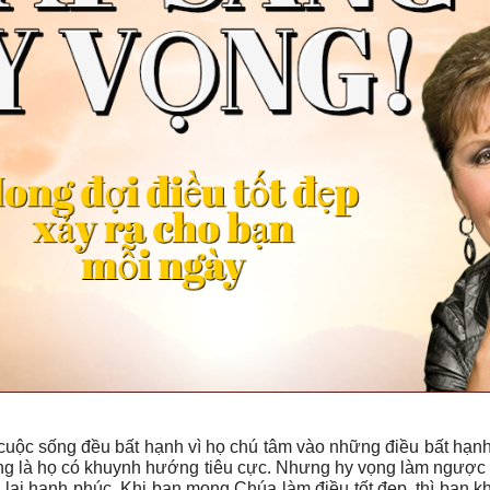
ộc sống đều bất hạnh vì họ chú tâm vào những điều bất hạnh.
hung là họ có khuynh hướng tiêu cực. Nhưng hy vọng làm ngược lạ
ng lại hạnh phúc. Khi bạn mong Chúa làm điều tốt đẹp, thì bạn