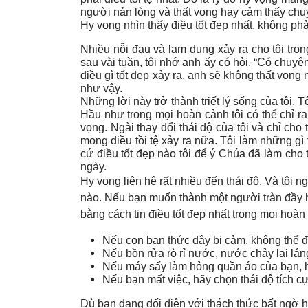
người nản lòng và thất vọng hay cảm thấy chuy
Hy vọng nhìn thấy điều tốt đẹp nhất, không phải
Nhiều nỗi đau và lạm dụng xảy ra cho tôi tron
sau vài tuần, tôi nhớ anh ấy có hỏi, “Có chuy
điều gì tốt đẹp xảy ra, anh sẽ không thất vọng 
như vậy.
Những lời này trở thành triết lý sống của tôi.
Hầu như trong mọi hoàn cảnh tôi có thể chỉ ra
vọng. Ngài thay đổi thái độ của tôi và chỉ ch
mong điều tồi tệ xảy ra nữa. Tôi làm những gì
cứ điều tốt đẹp nào tôi để ý Chúa đã làm cho
ngày.
Hy vọng liên hệ rất nhiều đến thái độ. Và tôi n
nào. Nếu bạn muốn thành một người tràn đầy hy
bằng cách tin điều tốt đẹp nhất trong mọi hoàn
Nếu con bạn thức dậy bị cảm, không thể đi
Nếu bồn rửa rò rỉ nước, nước chảy lai lán
Nếu máy sấy làm hỏng quần áo của bạn, hã
Nếu bạn mất việc, hãy chọn thái độ tích cự
Dù bạn đang đối diện với thách thức bất ngờ h