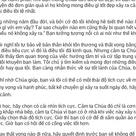
ện đó đơn giản quá vì họ không mong điều gì tốt đẹp xảy ra cả
 điều tồi tệ nhất.
g những năm đầu đời, và bởi cớ đó tôi không hề biết thế nào 
ện gì với em vậy? Tại sao chuyện nào em cũng thấy bi quan hết
nếu nó không xảy ra.” Bạn tưởng tượng nỗi có ai nói như thế khô
 Tôi nghĩ tôi tự bảo vệ bản thân khỏi tổn thương và thất vọng bằ
 điều tiêu cực vì đó là điều tôi đã kinh qua. Nhưng cảm tạ Ch
o tôi thấy tầm quan trọng của việc hướng tâm trí và cứ tập trun
 tôi khuyên bạn làm. Tôi chủ ý tìm kiếm và mong đợi những điều 
 tôi hay qua tôi. Bạn càng nhận thức về sự tốt lành của Chúa
ghĩ nhờ Chúa giúp, bạn và tôi có thể có một thái độ tích cực về m
 vọng và hạnh phúc, bất kể chuyện gì xảy ra suốt ngày đó, hãy 
 cảnh.
 học, hãy chọn có cái nhìn tích cực. Cảm tạ Chúa đó chỉ là cơ
g khắp nhà bếp, cảm tạ Chúa vì bạn có ở nhà khi việc này xảy r
y chọn thái độ tích cực. Giờ thì bạn có cớ để đi sắm quần áo 
c. Giờ bạn có hội để có công việc tốt hơn.
ay thất vọng nào đi nữa, hãy quyết định trước bạn sẽ không để