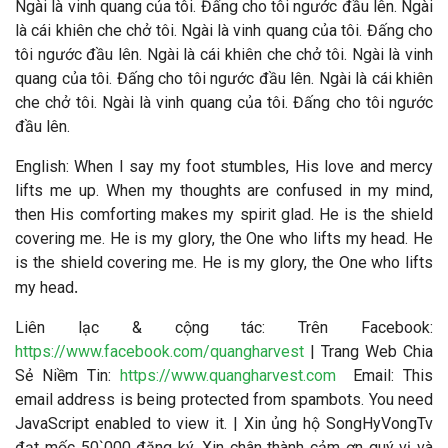
Ngài là vinh quang của tôi. Đấng cho tôi ngước đầu lên. Ngài
là cái khiên che chở tôi. Ngài là vinh quang của tôi. Đấng cho
tôi ngước đầu lên. Ngài là cái khiên che chở tôi. Ngài là vinh
quang của tôi. Đấng cho tôi ngước đầu lên. Ngài là cái khiên
che chở tôi. Ngài là vinh quang của tôi. Đấng cho tôi ngước
đầu lên.
English: When I say my foot stumbles, His love and mercy
lifts me up. When my thoughts are confused in my mind,
then His comforting makes my spirit glad. He is the shield
covering me. He is my glory, the One who lifts my head. He
is the shield covering me. He is my glory, the One who lifts
.
my head
Liên lạc & cộng tác: Trên Facebook:
https://www.facebook.com/quangharvest
| Trang Web Chia
Sẻ Niềm Tin:
https://www.quangharvest.com
Email:
This
email address is being protected from spambots. You need
JavaScript enabled to view it.
| Xin ủng hộ SongHyVongTv
đạt mốc 50`000 đăng ký. Xin chân thành cảm ơn quý vị và