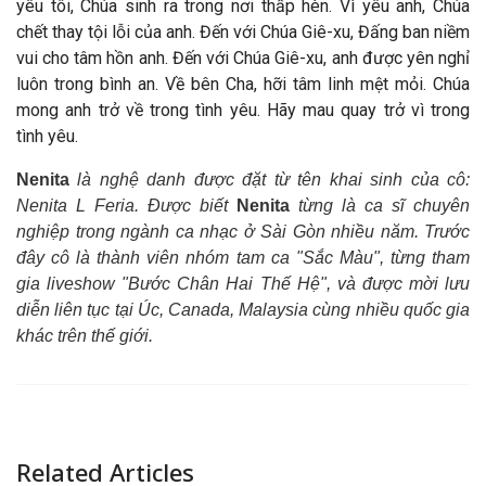
yêu tôi, Chúa sinh ra trong nơi thấp hèn. Vì yêu anh, Chúa
chết thay tội lỗi của anh. Đến với Chúa Giê-xu, Đấng ban niềm
vui cho tâm hồn anh. Đến với Chúa Giê-xu, anh được yên nghỉ
luôn trong bình an. Về bên Cha, hỡi tâm linh mệt mỏi. Chúa
mong anh trở về trong tình yêu. Hãy mau quay trở vì trong
tình yêu.
Nenita
là nghệ danh được đặt từ tên khai sinh của cô:
Nenita L Feria.
Được biết
Nenita
từng là ca sĩ chuyên
nghiệp trong ngành ca nhạc ở Sài Gòn nhiều năm. Trước
đây cô là thành viên nhóm tam ca "Sắc Màu", từng tham
gia liveshow "Bước Chân Hai Thế Hệ", và được mời lưu
diễn liên tục tại Úc, Canada, Malaysia cùng nhiều quốc gia
khác trên thế giới.
Related Articles