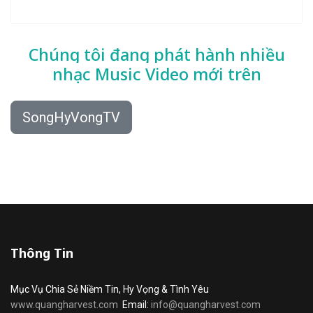
Chúng tôi đang phát hành nhiều
nhạc
Music Video mới trên
SongHyVongTV
Thông Tin
Mục Vụ Chia Sẻ Niềm Tin, Hy Vọng & Tình Yêu
www.quangharvest.com
Email:
info@quangharvest.com