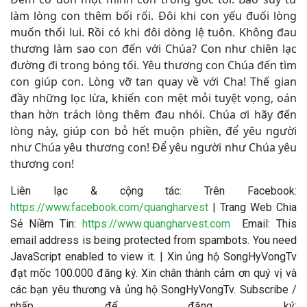
làm lòng con thêm bối rối. Đôi khi con yếu đuối lòng
muốn thối lui. Rồi có khi đôi dòng lệ tuôn. Không đau
thương làm sao con đến với Chúa? Con như chiên lạc
đường đi trong bóng tối. Yêu thương con Chúa đến tìm
con giúp con. Lòng vỡ tan quay về với Cha! Thế gian
đầy những lọc lừa, khiến con mệt mỏi tuyệt vọng, oán
than hờn trách lòng thêm đau nhói. Chúa ơi hãy đến
lòng này, giúp con bỏ hết muộn phiền, để yêu người
như Chúa yêu thương con! Để yêu người như Chúa yêu
thương con!
Liên lạc & cộng tác: Trên Facebook:
https://www.facebook.com/quangharvest
| Trang Web Chia
Sẻ Niềm Tin:
https://www.quangharvest.com
Email:
This
email address is being protected from spambots. You need
JavaScript enabled to view it.
| Xin ủng hộ SongHyVongTv
đạt mốc 100.000 đăng ký. Xin chân thành cảm ơn quý vị và
các bạn yêu thương và ủng hộ SongHyVongTv. Subscribe /
nhấp để đăng ký: