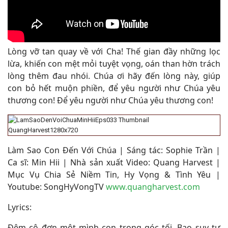
Lòng vỡ tan quay về với Cha! Thế gian đầy những lọc
lừa, khiến con mệt mỏi tuyệt vọng, oán than hờn trách
lòng thêm đau nhói. Chúa ơi hãy đến lòng này, giúp
con bỏ hết muộn phiền, để yêu người như Chúa yêu
thương con! Để yêu người như Chúa yêu thương con!
Làm Sao Con Đến Với Chúa | Sáng tác: Sophie Trần |
Ca sĩ: Min Hii | Nhà sản xuất Video: Quang Harvest |
Mục Vụ Chia Sẻ Niềm Tin, Hy Vọng & Tình Yêu |
Youtube: SongHyVongTV
www.quangharvest.com
Lyrics:
Đêm cô đơn một mình con trong góc tối. Bao suy tư