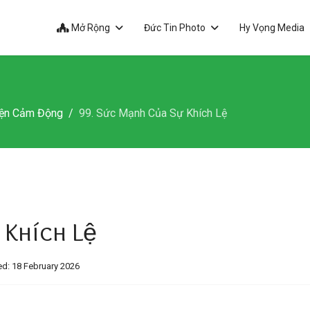
Mở Rộng
Đức Tin Photo
Hy Vọng Media
ện Cảm Động
99. Sức Mạnh Của Sự Khích Lệ
 Khích Lệ
d: 18 February 2026