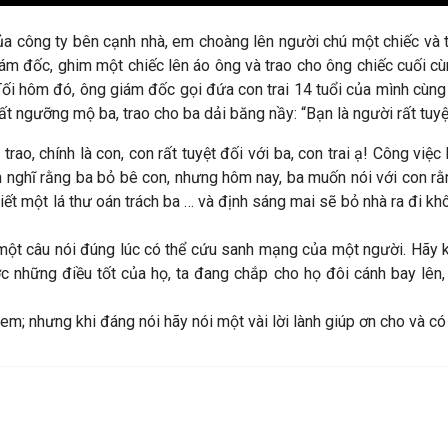
a công ty bên cạnh nhà, em choàng lên người chú một chiếc và t
iám đốc, ghim một chiếc lên áo ông và trao cho ông chiếc cuối cùn
 Tối hôm đó, ông giám đốc gọi đứa con trai 14 tuổi của mình cùn
t ngưỡng mộ ba, trao cho ba dải băng nầy: “Bạn là người rất tuyệ
ao, chính là con, con rất tuyệt đối với ba, con trai ạ! Công vi
on nghĩ rằng ba bỏ bê con, nhưng hôm nay, ba muốn nói với con rằ
 viết một lá thư oán trách ba … và định sáng mai sẽ bỏ nhà ra đi
hỉ một câu nói đúng lúc có thể cứu sanh mạng của một người. Hãy 
ợc những điều tốt của họ, ta đang chắp cho họ đôi cánh bay lên,
em; nhưng khi đáng nói hãy nói một vài lời lành giúp ơn cho và có