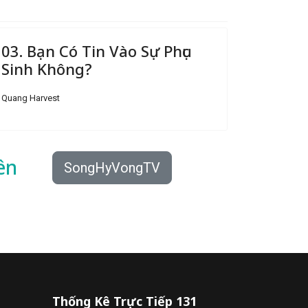
03. Bạn Có Tin Vào Sự Phục
Sinh Không?
Quang Harvest
ên
SongHyVongTV
Thống Kê Trực Tiếp 131