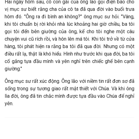
Hai ngày hôm sau, cô con gái của ông lão gọi điện báo cho
vị mục sư biết rằng cha của cô ta đã qua đời vào buổi trưa
hôm đó. "Ông ra đi bình an không?" ông mục sư hỏi. "Vâng,
khi tôi chuẩn bị rời khỏi nhà lúc khoảng hai giờ chiều, ba tôi
gọi tôi đến bên giường của ông, kể cho tôi nghe một câu
chuyện vui cũ rích rồi, và hôn lên má tôi. Khi tôi trở về từ cửa
hàng, tôi phát hiện ra rằng ba tôi đã qua đời. Nhưng có một
điều rất lạ, thật là khó hiểu. Hình như trước khi qua đời, ba tôi
cố gắng tựa đầu mình và yên nghỉ trên chiếc ghế bên cạnh
giường."
Ông mục sư rất xúc động. Ông lão với niềm tin rất đơn sơ đã
sống trong sự tương giao rất mật thiết với Chúa. Và khi ông
lìa đời, ông đã tin chắc mình được tựa đầu vào Chúa để nghỉ
yên.