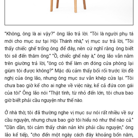
"Không, ông là ai vậy?" ông lão trả lời. "Tôi là người phụ tá
mới cho mục sư tại Hội Thánh nhà," vị mục sư trả lời, "Tôi
thấy chiếc ghế trống ông để đây, nên cứ nghĩ rằng ông biết
tôi sẽ đến thăm ông."
"Ồ, chiếc ghế này à," ông lão vẫn nằm
trên giường trả lời, "ông có thể làm ơn đóng cửa phòng lại
giùm tôi được không?" Mặc dù cảm thấy bối rối trước lời đề
nghị của ông lão, nhưng ông mục sư vẫn khép cửa lại. "Tôi
chưa bao giờ kể cho ai nghe về việc này, kể cả đứa con gái
của tôi" Ông lão nói "Thật tình, từ nhỏ đến lớn, tôi chưa bao
giờ biết phải cầu nguyện như thế nào.
Ở nhà thờ, tôi đã thường nghe vị mục sư nói rất nhiều về sự
cầu nguyện, nhưng chưa bao giờ tôi hiểu nó như thế nào cả."
"Dần dần, tôi cảm thấy chán nản khi phải cầu nguyện," ông
lão kể tiếp, "cho đến một ngày cách đây khoảng bốn năm,