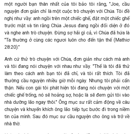
một người bạn thân nhất của tôi bảo tôi rằng, "Joe, cầu
nguyện đơn giản chỉ là một cuộc trò chuyện với Chúa. Tôi đề
nghị như vầy: anh ngồi trên một chiếc ghế, đặt một chiếc ghế
trước mặt và tin rằng Chúa Jesus đang ngồi đối diện ở đó
và nghe anh trò chuyện. Đừng sợ hãi gì cả, vì Chúa đã hứa là
"Ta thường ở cùng các ngươi luôn cho đến tận thế (Mathiơ
28:20)."
Anh cứ thử trò chuyện với Chúa, đơn giản như cách mà anh
và tôi đang nói chuyện với nhau như vầy. "Thế là tôi đã thử
làm theo cách anh bạn tôi đã chỉ, và tôi rất thích. Tôi đã
thường cầu nguyện nhiều giờ mỗi ngày. Nhưng tôi phải cẩn
thận. Nếu con gái tôi phát hiện tôi đang nói chuyện với một
chiếc ghế trống, nó sẽ hoảng sợ, hoặc là sẽ đem gửi tôi vào
nhà dưỡng lão ngay thôi." Ông mục sư rất cảm động về câu
chuyện và khuyến khích ông lão tiếp tục bước đi trong niềm
tin của mình. Sau đó mục sư cầu nguyện cho ông và trở về
nhà thờ.