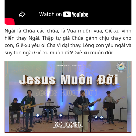
Ngài là Chúa các chúa, là Vua muôn vua, Giê-xu vinh
hiển thay Ngài. Thập tự giá Chúa gánh chịu thay cho
con, Giê-xu yêu ơi Cha vĩ đại thay. Lòng con yêu ngài và
suy tôn ngài Giê-xu muôn đời! Giê-xu muôn đời!