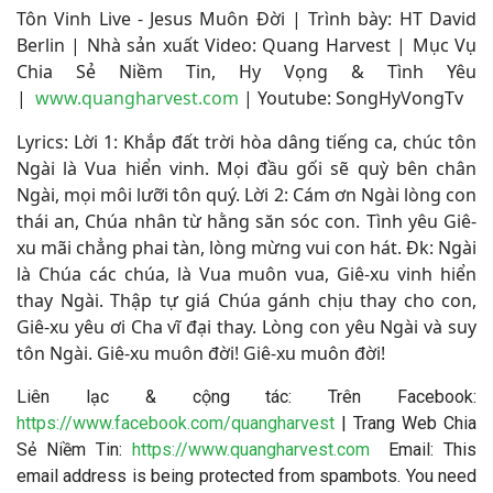
Tôn Vinh Live - Jesus Muôn Đời | Trình bày: HT David
Berlin
|
Nhà sản xuất Video: Quang Harvest | Mục Vụ
Chia Sẻ Niềm Tin, Hy Vọng & Tình Yêu
|
www.quangharvest.com
|
Youtube: SongHyVongTv
Lyrics: Lời 1: Khắp đất trời hòa dâng tiếng ca, chúc tôn
Ngài là Vua hiển vinh. Mọi đầu gối sẽ quỳ bên chân
Ngài, mọi môi lưỡi tôn quý. Lời 2: Cám ơn Ngài lòng con
thái an, Chúa nhân từ hằng săn sóc con. Tình yêu Giê-
xu mãi chẳng phai tàn, lòng mừng vui con hát. Đk: Ngài
là Chúa các chúa, là Vua muôn vua, Giê-xu vinh hiển
thay Ngài. Thập tự giá Chúa gánh chịu thay cho con,
Giê-xu yêu ơi Cha vĩ đại thay. Lòng con yêu Ngài và suy
tôn Ngài. Giê-xu muôn đời! Giê-xu muôn đời!
Liên lạc & cộng tác: Trên Facebook:
https://www.facebook.com/quangharvest
| Trang Web Chia
Sẻ Niềm Tin:
https://www.quangharvest.com
Email:
This
email address is being protected from spambots. You need