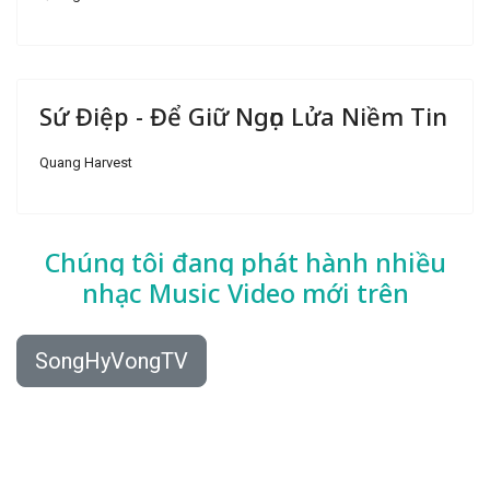
Sứ Điệp - Để Giữ Ngọn Lửa Niềm Tin
Quang Harvest
Chúng tôi đang phát hành nhiều
nhạc
Music Video mới trên
SongHyVongTV