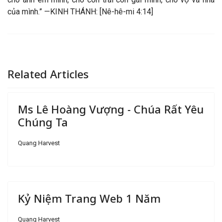
của mình.” —KINH THÁNH: [Nê-hê-mi 4:14]
Related Articles
Ms Lê Hoàng Vượng - Chúa Rất Yêu
Chúng Ta
Quang Harvest
Kỷ Niệm Trang Web 1 Năm
Quang Harvest