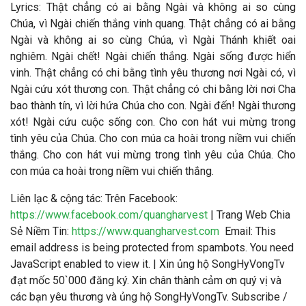
Lyrics: Thật chẳng có ai bằng Ngài và không ai so cùng
Chúa, vì Ngài chiến thắng vinh quang. Thật chẳng có ai bằng
Ngài và không ai so cùng Chúa, vì Ngài Thánh khiết oai
nghiêm. Ngài chết! Ngài chiến thắng. Ngài sống được hiển
vinh. Thật chẳng có chi bằng tình yêu thương nơi Ngài có, vì
Ngài cứu xót thương con. Thật chẳng có chi bằng lời nơi Cha
bao thành tín, vì lời hứa Chúa cho con. Ngài đến! Ngài thương
xót! Ngài cứu cuộc sống con. Cho con hát vui mừng trong
tình yêu của Chúa. Cho con múa ca hoài trong niềm vui chiến
thắng. Cho con hát vui mừng trong tình yêu của Chúa. Cho
con múa ca hoài trong niềm vui chiến thắng.
Liên lạc & cộng tác
: Trên Facebook:
https://www.facebook.com/quangharvest
| Trang Web Chia
Sẻ Niềm Tin:
https://www.quangharvest.com
Email:
This
email address is being protected from spambots. You need
JavaScript enabled to view it.
| Xin ủng hộ SongHyVongTv
đạt mốc 50`000 đăng ký. Xin chân thành cảm ơn quý vị và
các bạn yêu thương và ủng hộ SongHyVongTv. Subscribe /