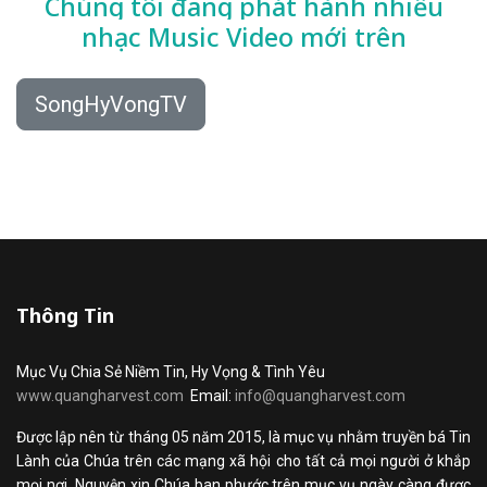
Chúng tôi đang phát hành nhiều
nhạc
Music Video mới trên
SongHyVongTV
Thông Tin
Mục Vụ Chia Sẻ Niềm Tin, Hy Vọng & Tình Yêu
www.quangharvest.com
Email:
info@quangharvest.com
Được lập nên từ tháng 05 năm 2015, là mục vụ nhằm truyền bá Tin
Lành của Chúa trên các mạng xã hội cho tất cả mọi người ở khắp
mọi nơi. Nguyện xin Chúa ban phước trên mục vụ ngày càng được