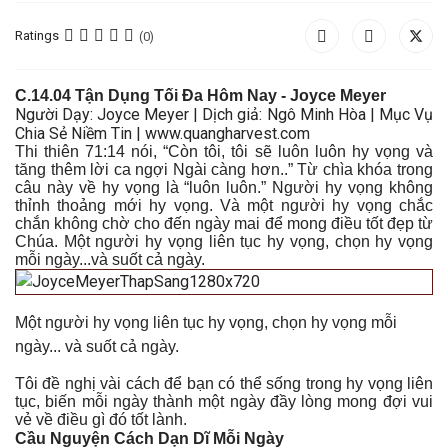
Ratings
(0)
C
.14.0
4 Tận Dụng Tối Đa Hôm Nay
- Joyce Meyer
Người Dạy: Joyce Meyer | Dịch giả: Ngô Minh Hòa | Mục Vụ
Chia Sẻ Niềm Tin | www.quangharvest.com
Thi thiên 71:14 nói, “Còn tôi, tôi sẽ luôn luôn hy vọng và
tăng thêm lời ca ngợi Ngài càng hơn..” Từ chìa khóa trong
câu này về hy vọng là “luôn luôn.” Người hy vọng không
thỉnh thoảng mới hy vọng. Và một người hy vọng chắc
chắn không chờ cho đến ngày mai để mong điều tốt đẹp từ
Chúa. Một người hy vọng liên tục hy vọng, chọn hy vọng
mỗi ngày...và suốt cả ngày.
Một người hy vọng liên tục hy vọng, chọn hy vọng mỗi
ngày... và suốt cả ngày.
Tôi đề nghị vài cách để bạn có thể sống trong hy vọng liên
tục, biến mỗi ngày thành một ngày đầy lòng mong đợi vui
vẻ về điều gì đó tốt lành.
Cầu Nguyện Cách Dạn Dĩ Mỗi Ngày