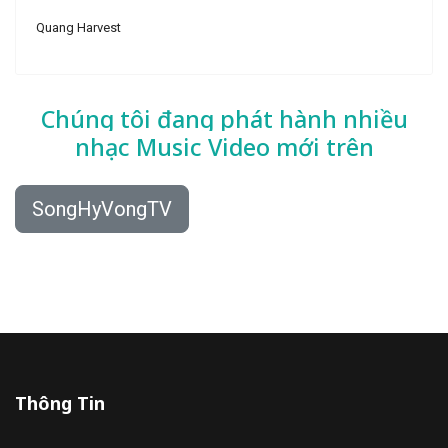
Quang Harvest
Chúng tôi đang phát hành nhiều
nhạc
Music Video mới trên
SongHyVongTV
Thông Tin