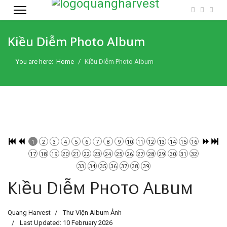
Kiều Diễm Photo Album
You are here:
Home
Kiều Diễm Photo Album
1
2
3
4
5
6
7
8
9
10
11
12
13
14
15
16
17
18
19
20
21
22
23
24
25
26
27
28
29
30
31
32
33
34
35
36
37
38
39
Kiều Diễm Photo Album
Quang Harvest
Thư Viện Album Ảnh
Last Updated: 10 February 2026