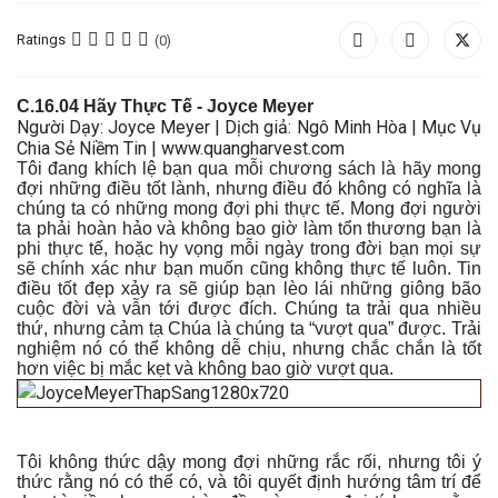
Ratings
(0)
C
.16.0
4 Hãy Thực Tế
- Joyce Meyer
Người Dạy: Joyce Meyer | Dịch giả: Ngô Minh Hòa | Mục Vụ
Chia Sẻ Niềm Tin | www.quangharvest.com
Tôi đang khích lệ bạn qua mỗi chương sách là hãy mong
đợi những điều tốt lành, nhưng điều đó không có nghĩa là
chúng ta có những mong đợi phi thực tế. Mong đợi người
ta phải hoàn hảo và không bao giờ làm tổn thương bạn là
phi thực tế, hoặc hy vọng mỗi ngày trong đời bạn mọi sự
sẽ chính xác như bạn muốn cũng không thực tế luôn. Tin
điều tốt đẹp xảy ra sẽ giúp bạn lèo lái những giông bão
cuộc đời và vẫn tới được đích. Chúng ta trải qua nhiều
thứ, nhưng cảm tạ Chúa là chúng ta “vượt qua” được. Trải
nghiệm nó có thể không dễ chịu, nhưng chắc chắn là tốt
hơn việc bị mắc kẹt và không bao giờ vượt qua.
Tôi không thức dậy mong đợi những rắc rối, nhưng tôi ý
thức rằng nó có thể có, và tôi quyết định hướng tâm trí để