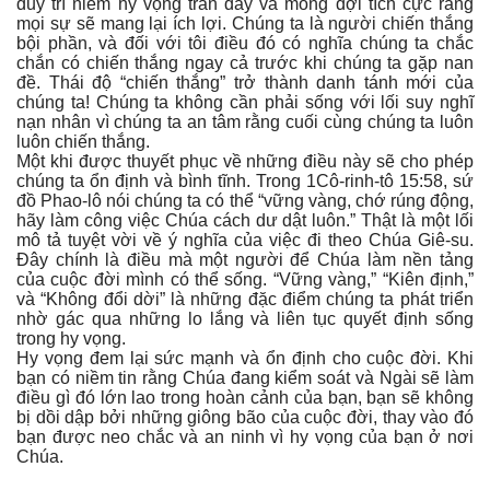
duy trì niềm hy vọng tràn đầy và mong đợi tích cực rằng
mọi sự sẽ mang lại ích lợi. Chúng ta là người chiến thắng
bội phần, và đối với tôi điều đó có nghĩa chúng ta chắc
chắn có chiến thắng ngay cả trước khi chúng ta gặp nan
đề. Thái độ “chiến thắng” trở thành danh tánh mới của
chúng ta! Chúng ta không cần phải sống với lối suy nghĩ
nạn nhân vì chúng ta an tâm rằng cuối cùng chúng ta luôn
luôn chiến thắng.
Một khi được thuyết phục về những điều này sẽ cho phép
chúng ta ổn định và bình tĩnh. Trong 1Cô-rinh-tô 15:58, sứ
đồ Phao-lô nói chúng ta có thể “vững vàng, chớ rúng động,
hãy làm công việc Chúa cách dư dật luôn.” Thật là một lối
mô tả tuyệt vời về ý nghĩa của việc đi theo Chúa Giê-su.
Đây chính là điều mà một người để Chúa làm nền tảng
của cuộc đời mình có thể sống. “Vững vàng,” “Kiên định,”
và “Không đổi dời” là những đặc điểm chúng ta phát triển
nhờ gác qua những lo lắng và liên tục quyết định sống
trong hy vọng.
Hy vọng đem lại sức mạnh và ổn định cho cuộc đời. Khi
bạn có niềm tin rằng Chúa đang kiểm soát và Ngài sẽ làm
điều gì đó lớn lao trong hoàn cảnh của bạn, bạn sẽ không
bị dồi dập bởi những giông bão của cuộc đời, thay vào đó
bạn được neo chắc và an ninh vì hy vọng của bạn ở nơi
Chúa.