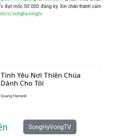
v đạt mốc 50`000 đăng ký. Xin chân thành cảm
com/c/songhyvongtv
Tình Yêu Nơi Thiên Chúa
Dành Cho Tôi
Quang Harvest
ên
SongHyVongTV