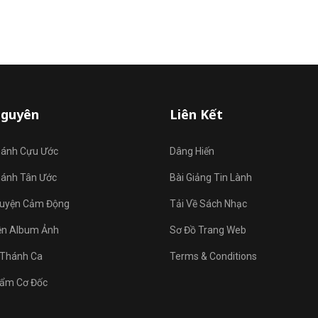
Nguyên
Liên Kết
hánh Cựu Ước
Dâng Hiến
hánh Tân Ước
Bài Giảng Tin Lành
uyện Cảm Động
Tải Về Sách Nhạc
ện Album Ảnh
Sơ Đồ Trang Web
Thánh Ca
Terms & Conditions
ẩm Cơ Đốc