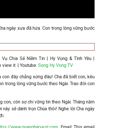
 Cha ngày xưa đã hứa. Con trong lòng vững bước
 Vụ Chia Sẻ Niềm Tin | Hy Vọng & Tình Yêu |
view it.
| Youtube:
Song Hy Vong TV
Cha con đây chẳng xứng đâu! Cha đã biết con, kêu
on trong lòng vững bước theo Ngài. Trao đời con
g con, còn sợ chi vững tin theo Ngài. Tháng năm
i này sẽ dành trọn Chúa thôi! Nghe lời Cha ngày
đi.
ttps://www.quangharvest.com
Email:
This email