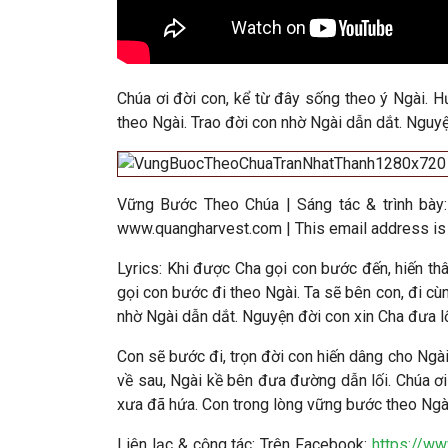
Chúa ơi đời con, kể từ đây sống theo ý Ngài. 
theo Ngài. Trao đời con nhờ Ngài dẫn dắt. Nguyệ
Vững Bước Theo Chúa
| Sáng tác & trình bày
www.quangharvest.com |
This email address is
Lyrics: Khi được Cha gọi con bước đến, hiến thâ
gọi con bước đi theo Ngài. Ta sẽ bên con, đi c
nhờ Ngài dẫn dắt. Nguyện đời con xin Cha đưa lố
Con sẽ bước đi, trọn đời con hiến dâng cho Ngà
về sau, Ngài kề bên đưa đường dẫn lối. Chúa ơi
xưa đã hứa. Con trong lòng vững bước theo Ngài.
Liên lạc & cộng tác
: Trên Facebook:
https://w