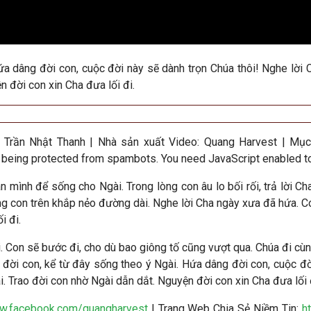
Hứa dâng đời con, cuộc đời này sẽ dành trọn Chúa thôi! Nghe lời
n đời con xin Cha đưa lối đi
.
: Trần Nhật Thanh
|
Nhà sản xuất Video
: Quang Harvest | Mục
 being protected from spambots. You need JavaScript enabled to 
n mình để sống cho Ngài. Trong lòng con âu lo bối rối, trả lời 
ùng con trên khắp nẻo đường dài. Nghe lời Cha ngày xưa đã hứa. C
i đi.
i.
Con sẽ bước đi, cho dù bao giông tố cũng vượt qua. Chúa đi cùn
 đời con, kể từ đây sống theo ý Ngài. Hứa dâng đời con, cuộc đờ
 Trao đời con nhờ Ngài dẫn dắt. Nguyện đời con xin Cha đưa lối 
ww.facebook.com/quangharvest
| Trang Web Chia Sẻ Niềm Tin:
h