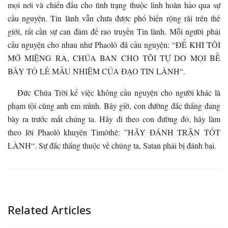
mọi nơi và chiến đấu cho tình trạng thuộc linh hoàn hảo qua sự
cầu nguyện. Tin lành vẫn chưa được phổ biến rộng rãi trên thế
giới, rất cần sự can đảm để rao truyền Tin lành. Mỗi người phải
cầu nguyện cho nhau như Phaolô đã cầu nguyện: “ĐỂ KHI TÔI
MỞ MIỆNG RA, CHÚA BAN CHO TÔI TỰ DO MỌI BỀ
BÀY TỎ LẺ MẦU NHIỆM CỦA ĐẠO TIN LÀNH“.
Đức Chúa Trời kể việc không cầu nguyện cho người khác là
phạm tội cùng anh em mình. Bây giờ, con đường đắc thắng đang
bày ra trước mắt chúng ta. Hãy đi theo con đường đó, hãy làm
theo lời Phaolô khuyên Timôthê: ”HÃY ĐÁNH TRẬN TỐT
LÀNH“. Sự đắc thắng thuộc về chúng ta, Satan phải bị đánh bại.
Related Articles