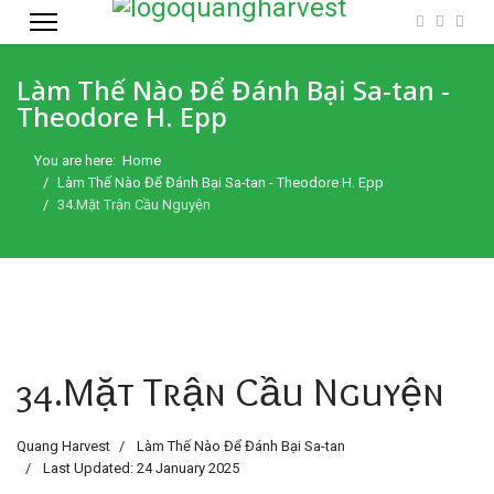
Làm Thế Nào Để Đánh Bại Sa-tan -
Theodore H. Epp
You are here:
Home
Làm Thế Nào Để Đánh Bại Sa-tan - Theodore H. Epp
34.Mặt Trận Cầu Nguyện
34.Mặt Trận Cầu Nguyện
Quang Harvest
Làm Thế Nào Để Đánh Bại Sa-tan
Last Updated: 24 January 2025