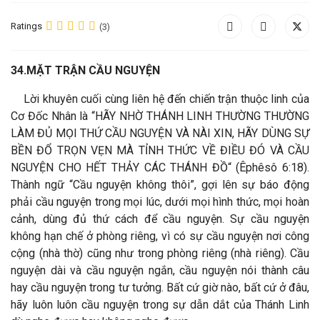
Ratings
(3)
34.
MẶT TRẬN CẦU NGUYỆN
Lời khuyên cuối cùng liên hệ đến chiến trận thuộc linh của
Cơ Đốc Nhân là “HÃY NHỜ THÁNH LINH THƯỜNG THƯỜNG
LÀM ĐỦ MỌI THỨ CẦU NGUYỆN VÀ NÀI XIN, HÃY DÙNG SỰ
BỀN ĐỔ TRỌN VẸN MÀ TỈNH THỨC VỀ ĐIỀU ĐÓ VÀ CẦU
NGUYỆN CHO HẾT THẢY CÁC THÁNH ĐỒ“ (Êphêsô 6:18).
Thành ngữ “Cầu nguyện không thôi”, gợi lên sự báo động
phải cầu nguyện trong mọi lúc, dưới mọi hình thức, mọi hoàn
cảnh, dùng đủ thứ cách để cầu nguyện. Sự cầu nguyện
không hạn chế ở phòng riêng, vì có sự cầu nguyện nơi công
cộng (nhà thờ) cũng như trong phòng riêng (nhà riêng). Cầu
nguyện dài và cầu nguyện ngắn, cầu nguyện nói thành câu
hay cầu nguyện trong tư tưởng. Bất cứ giờ nào, bất cứ ở đâu,
hãy luôn luôn cầu nguyện trong sự dẫn dắt của Thánh Linh