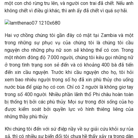
một con chó rừng tru lên, và người con trai đã chết. Nếu anh
không chết vì điều gì khác, thì anh ấy đã chết vì quá sợ hãi.
Hai vợ chồng chúng tôi gần đây có mặt tại Zambia và một
trong những sự phục vụ của chúng tôi là chúng tôi cầu
nguyện cho những phụ nữ son sẽ không thể có con. Trong
một nhóm đông độ 7.000 người, chúng tôi kêu gọi những nữ
ở trong tình trạng son sẻ đến và có khoảng 400 bà đã tiến
đến xin cầu nguyện. Trước khi cầu nguyện cho họ, tôi hỏi
xem bao nhiêu người trong số họ đã xin phù thủy cho uống
nước bùa để giúp họ có con. Chỉ có 2 người là không giơ tay
trong số 400 người. Nhiều phần lãnh thổ Phi châu hoàn toàn
bị thống trị bởi các phù thủy. Mọi sự trong đời sống của họ
được kiểm soát bởi quyền lực vô hình thiêng liêng của
những thầy phù thủy.
Khi chúng tôi đến với sứ điệp nầy về sự giải cứu khỏi sự rủa
sả, thì có nhiều sự biến đổi tôi chưa hề thấy xảy ra trong dân