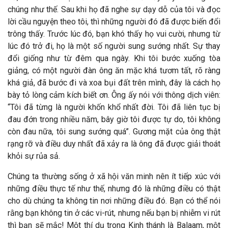
chúng như thế. Sau khi họ đã nghe sự dạy dỗ của tôi và đọc
lời cầu nguyện theo tôi, thì những người đó đã được biến đổi
trông thấy. Trước lúc đó, bạn khó thấy họ vui cười, nhưng từ
lúc đó trở đi, họ là một số người sung sướng nhất. Sự thay
đổi giống như từ đêm qua ngày. Khi tôi bước xuống tòa
giảng, có một người đàn ông ăn mặc khá tươm tất, rõ ràng
khá giả, đã bước đi và xoa bụi đất trên mình, đây là cách họ
bày tỏ lòng cảm kích biết ơn. Ông ấy nói với thông dịch viên:
“Tôi đã từng là người khốn khổ nhất đời. Tôi đã liên tục bị
đau đớn trong nhiều năm, bây giờ tôi được tự do, tôi không
còn đau nữa, tôi sung sướng quá”. Gương mặt của ông thật
rạng rỡ và điều duy nhất đã xảy ra là ông đã được giải thoát
khỏi sự rủa sả.
Chúng ta thường sống ở xã hội văn minh nên ít tiếp xúc với
những điều thực tế như thế, nhưng đó là những điều có thật
cho dù chúng ta không tin nơi những điều đó. Bạn có thể nói
rằng bạn không tin ở các vi-rút, nhưng nếu bạn bị nhiễm vi rút
thì bạn sẽ mắc! Một thí dụ trong Kinh thánh là Balaam, một