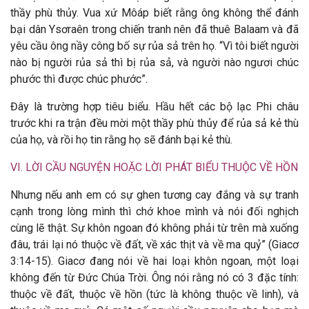
thầy phù thủy. Vua xứ Môáp biết rằng ông không thể đánh
bại dân Ysơraên trong chiến tranh nên đã thuê Balaam và đã
yêu cầu ông nầy công bố sự rủa sả trên họ. “Vì tôi biết người
nào bị người rủa sả thì bị rủa sả, và người nào ngươi chúc
phước thì được chúc phước”.
Đây là trường hợp tiêu biểu. Hầu hết các bộ lạc Phi châu
trước khi ra trận đều mời một thầy phù thủy để rủa sả kẻ thù
của họ, và rồi họ tin rằng họ sẽ đánh bại kẻ thù.
VI. LỜI CẦU NGUYỆN HOẶC LỜI PHÁT BIỂU THUỘC VỀ HỒN
Nhưng nếu anh em có sự ghen tương cay đắng và sự tranh
cạnh trong lòng mình thì chớ khoe mình và nói đối nghịch
cùng lẽ thật. Sự khôn ngoan đó không phải từ trên mà xuống
đâu, trái lại nó thuộc về đất, về xác thịt và về ma quỷ” (Giacơ
3:14-15). Giacơ đang nói về hai loại khôn ngoan, một loại
không đến từ Đức Chúa Trời. Ông nói rằng nó có 3 đặc tính:
thuộc về đất, thuộc về hồn (tức là không thuộc về linh), và