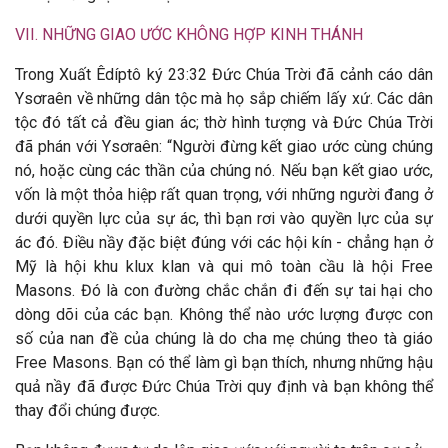
VII. NHỮNG GIAO ƯỚC KHÔNG HỢP KINH THÁNH
Trong Xuất Êdíptô ký 23:32 Đức Chúa Trời đã cảnh cáo dân
Ysơraên về những dân tộc mà họ sắp chiếm lấy xứ. Các dân
tộc đó tất cả đều gian ác; thờ hình tượng và Đức Chúa Trời
đã phán với Ysơraên: “Người đừng kết giao ước cùng chúng
nó, hoặc cùng các thần của chúng nó. Nếu bạn kết giao ước,
vốn là một thỏa hiệp rất quan trọng, với những người đang ở
dưới quyền lực của sự ác, thì bạn rơi vào quyền lực của sự
ác đó. Điều nầy đặc biệt đúng với các hội kín - chẳng hạn ở
Mỹ là hội khu klux klan và qui mô toàn cầu là hội Free
Masons. Đó là con đường chắc chắn đi đến sự tai hại cho
dòng dõi của các bạn. Không thể nào ước lượng được con
số của nan đề của chúng là do cha mẹ chúng theo tà giáo
Free Masons. Bạn có thể làm gì bạn thích, nhưng những hậu
quả nầy đã được Đức Chúa Trời quy định và bạn không thể
thay đổi chúng được.