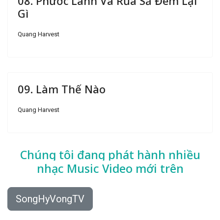
08. Phước Lành Và Rủa Sả Đem Lại
Gì
Quang Harvest
09. Làm Thế Nào
Quang Harvest
Chúng tôi đang phát hành nhiều
nhạc
Music Video mới trên
SongHyVongTV