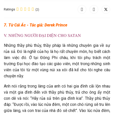
Ratings
(2)
7. Từ Cái Ác - Tác giả: Derek Prince
V. NHỮNG NGƯỜI ĐẠI DIỆN CHO SATAN
Những thầy phù thủy, thầy pháp là những chuyên gia về sự
rủa sả. Đó là nghề của họ là họ rất chuyên môn, họ biết cách
làm việc đó. Ở tại Đông Phi châu, khi tôi phụ trách một
trường Đại học đào tạo các giáo viên, một trong những sinh
viên của tôi từ một vùng núi xa xôi đã kể cho tôi nghe câu
chuyện nầy.
Anh nói rằng trong làng của anh có hai gia đình cãi lộn nhau
và một gia đình đến với thầy phù thủy, trả cho ông ấy một
con dê và nói: “Hãy rủa sả trên gia đình kia”. Thầy phù thủy
đáp: “Được rồi, vào lúc nửa đêm, một con chó rừng sẽ tru lên
giữa làng, và con trai của nhà đó sẽ chết”. Vào lúc nửa đêm,