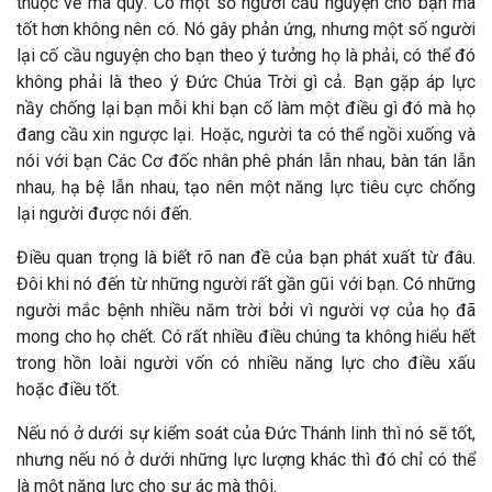
thuộc về ma quỷ. Có một số người cầu nguyện cho bạn mà
tốt hơn không nên có. Nó gây phản ứng, nhưng một số người
lại cố cầu nguyện cho bạn theo ý tưởng họ là phải, có thể đó
không phải là theo ý Đức Chúa Trời gì cả. Bạn gặp áp lực
nầy chống lại bạn mỗi khi bạn cố làm một điều gì đó mà họ
đang cầu xin ngược lại. Hoặc, người ta có thể ngồi xuống và
nói với bạn Các Cơ đốc nhân phê phán lẫn nhau, bàn tán lẫn
nhau, hạ bệ lẫn nhau, tạo nên một năng lực tiêu cực chống
lại người được nói đến.
Điều quan trọng là biết rõ nan đề của bạn phát xuất từ đâu.
Đôi khi nó đến từ những người rất gần gũi với bạn. Có những
người mắc bệnh nhiều năm trời bởi vì người vợ của họ đã
mong cho họ chết. Có rất nhiều điều chúng ta không hiểu hết
trong hồn loài người vốn có nhiều năng lực cho điều xấu
hoặc điều tốt.
Nếu nó ở dưới sự kiểm soát của Đức Thánh linh thì nó sẽ tốt,
nhưng nếu nó ở dưới những lực lượng khác thì đó chỉ có thể
là một năng lực cho sự ác mà thôi.