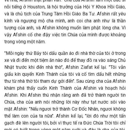
nỗi tiếng ở Houston, là hội trưởng của Hội Y Khoa Hồi Giáo,
và là chủ tịch của Trung Tâm Hồi Giáo Ba Tư. Afshin rất yêu
kính và ngượng mộ cha mình, anh coi cha anh như là thần
tượng của anh, và Afshin không muốn làm phật lòng cha. Vì
vậy Afshin cố che
đậy việc tin Chúa của m
ình
được khoảng
trong v
òng một n
ăm.
"Mỗi ng
ày thứ Bảy tôi dấu quần áo
đi nh
à thờ của tôi ở trong
xe và
đi đến một tiệm ăn n
ào
đó để thay đồ ra v
ào sáng Chủ
Nhật trước khi đến nhà thờ", Afshin Ziafat kể lại. "Tôi vẫn
giấu kín quyển Kinh Thánh của tôi và cố tìm dấu hết những
thư từ nhà thờ tôi tham dự gởi đến". Sau cùng cha của Afshin
khám phá thấy cuốn Kinh Thánh của Afshin và hoạch hỏi
Afshin. Khi Afshin thú nhận rằng anh đã trở thành người tin
Chúa, cha của anh nói những lời này như tạt nước sôi vào
mặt Afshin: "Nếu ngươi trở thành Cơ Đốc Nhân, ngươi không
thể làm con của ta nữa". Afshin kể lại, "lời đó như một tấn
gạch đè lên người tôi, bởi vì thực tế ra
Đức Chúa Trời tôi chỉ
mới có biết trong v
òng một n
ăm rưỡi v
à
đây l
à cha của tôi,