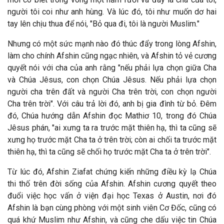
người tôi coi như anh hùng. Và lúc đó, tôi như muốn dơ hai
tay lên chịu thua để nói, "Bỏ qua đi, tôi là người Muslim."
Nhưng có một sức mạnh nào đó thúc đẩy trong lòng Afshin,
làm cho chính Afshin cũng ngạc nhiên, và Afshin tỏ vẻ cương
quyết nói với cha của anh rằng "nếu phải lựa chọn giữa Cha
và Chúa Jêsus, con chọn Chúa Jêsus. Nếu phải lựa chọn
người cha trên đất và người Cha trên trời, con chọn người
Cha trên trời". Với câu trả lời đó, anh bị gia đình từ bỏ.
Đ
êm
đó, Chúa hướng dẫn Afshin đọc Mathiơ 10, trong đó Chúa
J
êsus phán, "ai xưng ta ra trước mặt thiên hạ, thì ta cũng sẽ
xưng họ trước mặt Cha ta ở trên trời; còn ai chối ta trước mặt
thiên hạ, thì ta cũng sẽ chối họ trước mặt Cha ta ở trên trời".
Từ lúc đó, Afshin Ziafat chứng kiến những điều kỳ lạ Chúa
thi thố trên đời sống của Afshin. Afshin cương quyết theo
đuổi việc học vấn ở viện đại học Texas ở Austin, nơi đó
Afshin là bạn cùng phòng với một sinh viên Cơ Đốc, cũng có
quá khứ Muslim như Afshin, và cũng che dấu việc tin Chúa