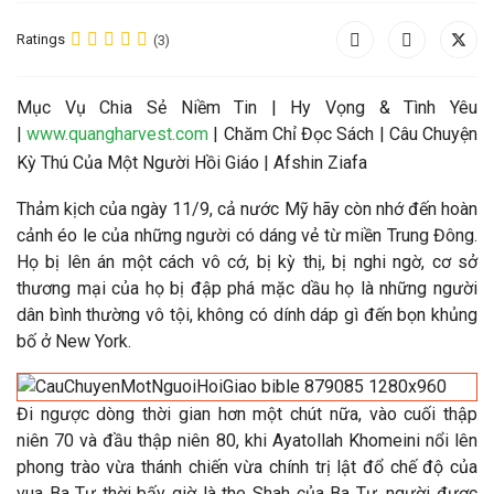
Ratings
(3)
Mục Vụ Chia Sẻ Niềm Tin | Hy Vọng & Tình Yêu
|
www.quangharvest.com
| Chăm Chỉ Đọc Sách |
Câu Chuyện
Kỳ Thú Của Một Người Hồi Giáo |
Afshin Ziafa
Thảm kịch của ngày 11/9, cả nước Mỹ hãy còn nhớ
đến ho
àn
cảnh éo le của những người có dáng vẻ từ miền Trung Đông.
Họ bị lên án một cách vô cớ, bị kỳ thị, bị nghi ngờ, cơ sở
thương mại của họ bị đập phá mặc dầu họ là những người
dân bình thường vô tội, không có dính dáp gì
đến bọn khủng
bố ở New York
.
Đi ngược d
òng thời gian hơn một chút nữa, vào cuối thập
niên 70 và đầu thập niên 80, khi Ayatollah Khomeini nổi lên
phong trào vừa thánh chiến vừa chính trị lật đổ chế độ của
vua Ba Tư thời bấy giờ là the Shah của Ba Tư, người được