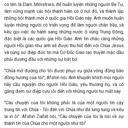
có tên là Elam Ministries, để huấn luyện những người Ba Tư,
làm vững mạnh các hội thánh hiện có ở nơi đó, và thành lập
những hội thánh mới ở quốc gia Hồi Giáo này. Anh muốn huấn
luyện những người có triển vọng để làm người chăn bầy, và
kêu gọi việc du hành sang những nước ở vùng Trung Đông,
đặc biệt là các quốc gia Hồi Giáo. Anh tin chắc rằng những
người Hồi giáo như anh sẽ được thu hút đến với Chúa Jêsus
và cùng sứ điệp đức tin mà Cơ Đốc Giáo rao truyền mặc dầu
phải đương đầu với những sự bắt bớ.
"Chúa mở đường cho tôi được phục vụ giữa vòng
đồng b
ào
đồng hương của tôi", Afshin nói. Anh khuyến khích mọi người
h
ãy cầu nguyện cho người Hồi Giáo, yêu thương họ, và cố
gắng đem sứ điệp cứu rỗi đến với những người hư mất này.
"Câu chuyện của tôi không phải là của một người tin cậy
trung tín với Chúa - Tôi đến với Chúa như đá lung tung và kêu
la in ỏi". Afshin Ziafat nói, "Câu chuyện của tôi là nói về sự
thành tín của Chúa cho một người như tôi".