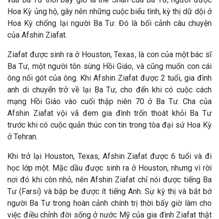
Hoa Kỳ ủng hộ, gây nên những cuộc biểu tình, kỳ thị dữ dội ở
Hoa Kỳ chống lại người Ba Tư. Đó là bối cảnh câu chuyện
của Afshin Ziafat.
Ziafat được sinh ra ở Houston, Texas, là con của một bác sĩ
Ba Tư, một người tôn sùng Hồi Giáo, và cũng muốn con cái
ông nối gót của ông. Khi Afshin Ziafat được 2 tuổi, gia đình
anh di chuyển trở về lại Ba Tư, cho đến khi có cuộc cách
mạng Hồi Giáo vào cuối thập niên 70 ở Ba Tư. Cha của
Afshin Ziafat vội vã
đem gia đ
ình trốn thoát khỏi Ba Tư
trước khi có cuộc quản thúc con tin trong tòa
đại sứ Hoa Kỳ
ở Tehran.
Khi trở lại Houston, Texas, Afshin Ziafat được 6 tuổi v
à
đi
học lớp một. Mặc dầu được sinh ra ở Houston, nhưng v
ì rời
nơi đó khi còn nhỏ, nên Afshin Ziafat chỉ nói được tiếng Ba
Tư (Farsi) và bập bẹ được ít tiếng Anh. Sự kỳ thị và bắt bớ
người Ba Tư trong hoàn cảnh chính trị thời bấy giờ làm cho
việc điều chỉnh đời sống ở nước Mỹ của gia đình Ziafat thật