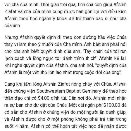
với cha của mình. Thời gian trôi qua, tình cha con giữa Afshin
Ziafat và cha của mình cũng
được h
àn gắn lại với
điều kiện
Afshin theo học ng
ành y khoa
để trở th
ành bác sĩ như cha
của anh.
Nhưng Afshin quyết định đi theo con đường hầu việc Chúa
thay vì làm theo ý muốn của Cha mình. Anh biết anh phải nói
cho cha anh biết quyết
định của anh. "Tay chân của tôi run
lạch cạch v
à lồng ngực tôi
đánh th
ình thịch". Afshin kể lại.
Khi nghe quyết
định của Afshin, cha anh nói, "quyết định của
Afshin l
à một vết nhơ lớn lao nhất trong cuộc đời của ông".
Đang khi tấm lòng Afshin Ziafat nóng cháy với Chúa, Afshin
đến chủng viện Southwestern Baptist Seminary để theo học
thần đạo chỉ có $4.00 dính túi. Đến nơi đó, Afshin mới nhận
ra sự ban cho dư dật của Chúa. Một cái ngân phí $100.00 đ
ã
có sẵn cho Afshin ở chủng viện do một người ẩn danh giúp,
và Afshin được cho ở một phòng không phải trả tiền trong
suốt 4 n
ăm. Afshin có thể ho
àn tất việc học
để nhận được