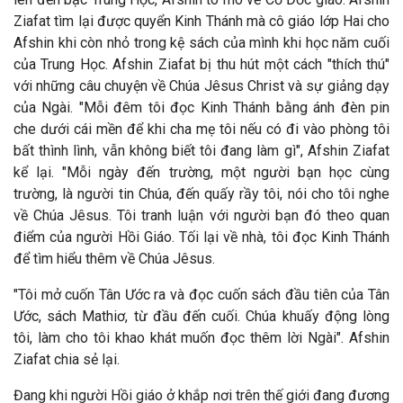
Ziafat tìm lại
được quyển Kinh Thánh m
à cô giáo lớp Hai cho
Afshin khi còn nhỏ trong kệ sách của mình khi học n
ăm cuối
của Trung Học. Afshin Ziafat bị thu hút một cách "thích thú"
với những câu chuyện về Chúa J
êsus Christ và sự giảng dạy
của Ngài. "Mỗi
đ
êm tôi
đọc Kinh Thánh bằng ánh đ
èn pin
che dưới cái mền để khi cha mẹ tôi nếu có đi vào phòng tôi
bất thình lình, vẫn không biết tôi
đang l
àm gì", Afshin Ziafat
kể lại. "Mỗi ngày
đến trường, một người bạn học c
ùng
trường, là người tin Chúa, đến quấy rầy tôi, nói cho tôi nghe
về Chúa Jêsus. Tôi tranh luận với người bạn đó theo quan
điểm của người Hồi Giáo. Tối lại về nhà, tôi đọc Kinh Thánh
để tìm hiểu thêm về Chúa Jêsus.
"Tôi mở cuốn Tân Ước ra và đọc cuốn sách đầu tiên của Tân
Ước, sách Mathiơ, từ đầu đến cuối. Chúa khuấy động lòng
tôi, làm cho tôi khao khát muốn
đọc th
êm lời Ngài". Afshin
Ziafat chia sẻ lại.
Đang khi người Hồi giáo ở khắp nơi tr
ên thế giới
đang đương