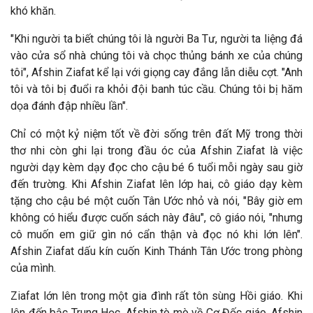
khó kh
ăn.
"Khi người ta biết chúng tôi l
à người Ba Tư, người ta liệng đá
vào cửa sổ nhà chúng tôi và chọc thủng bánh xe của chúng
tôi", Afshin Ziafat kể lại với giọng cay đắng lẫn diễu cợt. "Anh
tôi và tôi bị đuổi ra khỏi đội banh túc cầu. Chúng tôi bị hăm
dọa đánh đập nhiều lần".
Chỉ có một kỷ niệm tốt về đời sống trên đất Mỹ trong thời
thơ nhi còn ghi lại trong
đầu óc của Afshin Ziafat l
à việc
người dạy kèm dạy đọc cho cậu bé 6 tuổi mỗi ngày sau giờ
đến trường. Khi Afshin Ziafat lên lớp hai, cô giáo dạy kèm
tặng cho cậu bé một cuốn Tân Ước nhỏ và nói, "Bây giờ em
không có hiểu được cuốn sách này đâu", cô giáo nói, "nhưng
cô muốn em giữ gìn nó cẩn thận và
đọc nó khi lớn l
ên".
Afshin Ziafat dấu kín cuốn Kinh Thánh Tân Ước trong phòng
của mình.
Ziafat lớn lên trong một gia
đ
ình rất tôn sùng Hồi giáo. Khi
lên
đến bậc Trung Học, Afshin t
ò mò về Cơ Đốc giáo. Afshin