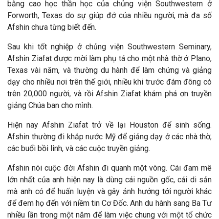
bằng cao học thần học của chủng viện Southwestern ở
Forworth, Texas do sự giúp đở của nhiều người, m
à
đa số
Afshin chưa từng biết đến.
Sau khi tốt nghiệp ở chủng viện Southwestern Seminary,
Afshin Ziafat được mời l
àm phụ tá cho một nhà thờ ở Plano,
Texas vài n
ăm, v
à thường du hành để làm chứng và giảng
dạy cho nhiều nơi trên thế giới, nhiều khi trước đám đông có
trên 20,000 người, và rồi Afshin Ziafat khám phá ơn truyền
giảng Chúa ban cho mình.
Hiện nay Afshin Ziafat trở về lại Houston
để sinh sống.
Afshin thường đi khắp nước Mỹ để giảng dạy ở các nh
à thờ,
các buổi bồi linh, và các cuộc truyền giảng.
Afshin nói cuộc
đời Afshin đi quanh một v
òng. Cái
đam m
ê
lớn nhất của anh hiện nay là dùng cái nguồn gốc, cái di sản
mà anh có
để huấn luyện v
à gây ảnh hưởng tới người khác
để đem họ đến với niềm tin Cơ Đốc. Anh du hành sang Ba Tư
nhiều lần trong một năm để làm việc chung với một tổ chức