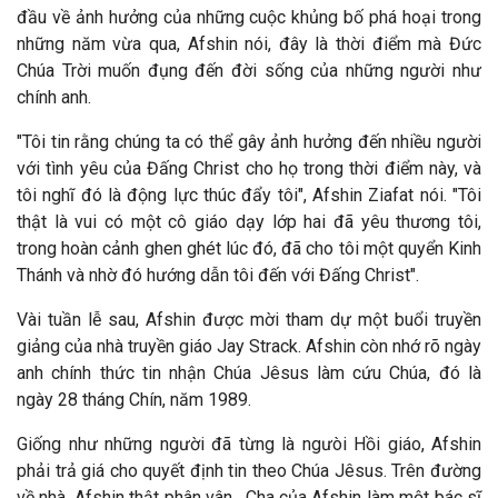
đầu về ảnh hưởng của những cuộc khủng bố phá hoại trong
những năm vừa qua, Afshin nói, đây l
à thời
điểm m
à
Đức
Chúa Trời muốn đụng đến đời sống của những người như
chính anh.
"Tôi tin rằng chúng ta có thể gây ảnh hưởng đến nhiều người
với t
ình yêu của
Đấng Christ cho họ trong thời điểm n
ày, và
tôi nghĩ
đó l
à
động lực thúc đẩy tôi", Afshin Ziafat nói. "Tôi
thật l
à vui có một cô giáo dạy lớp hai
đ
ã yêu thương tôi,
trong hoàn cảnh ghen ghét lúc đó, đã cho tôi một quyển Kinh
Thánh và nhờ
đó hướng dẫn tôi đến với Đấng Christ".
V
ài tuần lễ sau, Afshin
được mời tham dự một buổi truyền
giảng của nh
à truyền giáo Jay Strack. Afshin còn nhớ rõ ngày
anh chính thức tin nhận Chúa Jêsus làm cứu Chúa,
đó l
à
ngày 28 tháng Chín, n
ăm 1989.
Giống như những người đ
ã từng là ngưòi Hồi giáo, Afshin
phải trả giá cho quyết
định tin theo Chúa J
êsus. Trên
đường
về nh
à, Afshin thật phân vân.
Cha của Afshin làm một bác sĩ