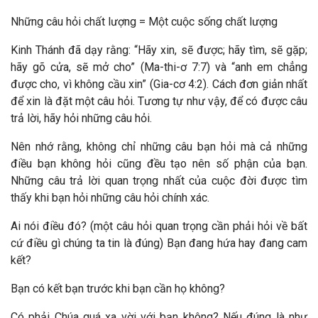
Những câu hỏi chất lượng = Một cuộc sống chất lượng
Kinh Thánh đã dạy rằng: “Hãy xin, sẽ được; hãy tìm, sẽ gặp;
hãy gõ cửa, sẽ mở cho” (Ma-thi-ơ 7:7) và “anh em chẳng
được cho, vì không cầu xin” (Gia-cơ 4:2). Cách đơn giản nhất
để xin là đặt một câu hỏi. Tương tự như vậy, để có được câu
trả lời, hãy hỏi những câu hỏi.
Nên nhớ rằng, không chỉ những câu bạn hỏi mà cả những
điều bạn không hỏi cũng đều tạo nên số phận của bạn.
Những câu trả lời quan trọng nhất của cuộc đời được tìm
thấy khi bạn hỏi những câu hỏi chính xác.
Ai nói điều đó? (một câu hỏi quan trọng cần phải hỏi về bất
cứ điều gì chúng ta tin là đúng) Bạn đang hứa hay đang cam
kết?
Bạn có kết bạn trước khi bạn cần họ không?
Có phải Chúa quá xa vời với bạn không? Nếu đúng là như