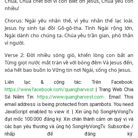
Chúa, Chúa chết bởi vì con Biết ơn Jesus, Chúa yêu con
nhiều!
Chorus: Ngài yêu nhân thế, vì yêu nhân thế lạc loài.
Jesus hy sinh tại đồi Gô-gô-tha. Tình Ngài rộng lớn,
Ngài dành cho chúng ta. Chúa yêu trần gian, phó thân
vì người.
Verse 2: Đời nhiều sóng gió, khiến lòng con bất an
Từng giọt nước mắt tràn về với bóng đêm Và Jesus đến,
xóa hết bao buồn lo Vững tin nơi Ngài, sống cho Jesus.
Liên lạc & cộng tác: Trên Facebook:
https://www.facebook.com/quangharvest
| Trang Web Chia
Sẻ Niềm Tin:
https://www.quangharvest.com
Email:
This
email address is being protected from spambots. You need
JavaScript enabled to view it.
| Xin ủng hộ SongHyVongTv
đạt mốc 100.000 đăng ký. Xin chân thành cảm ơn quý vị và
các bạn yêu thương và ủng hộ SongHyVongTv. Subscribe /
nhấp để đăng ký: