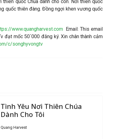
i thiên quốc Chúa dành cho con. Nơi thiên quốc
ơng quốc thiên đàng. Đồng ngợi khen vương quốc
ttps://www.quangharvest.com
Email:
This email
v đạt mốc 50`000 đăng ký. Xin chân thành cảm
com/c/songhyvongtv
Tình Yêu Nơi Thiên Chúa
Dành Cho Tôi
Quang Harvest