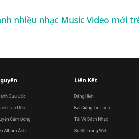
ành nhiều
nhạc
Music Video mới tr
Nguyên
Liên Kết
hánh Cựu Ước
Dâng Hiến
hánh Tân Ước
Bài Giảng Tin Lành
uyện Cảm Động
Tải Về Sách Nhạc
ện Album Ảnh
Sơ Đồ Trang Web