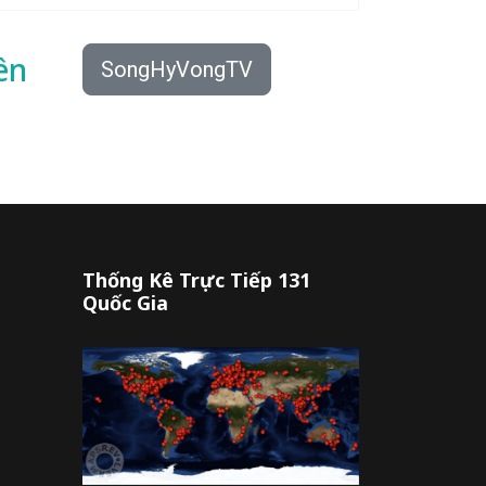
ên
SongHyVongTV
Thống Kê Trực Tiếp 131
Quốc Gia