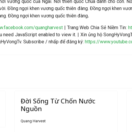
 nơi vương quốc của Ngài. Nơi thiên quốc Chúa dành cho con. Nơ
t vời. Đồng ngợi khen vương quốc thiên đàng. Đồng ngợi khen vư
.
àng. Đồng ngợi khen vương quốc thiên đàng
ww.facebook.com/quangharvest
| Trang Web Chia Sẻ Niềm Tin:
h
 need JavaScript enabled to view it.
| Xin ủng hộ SongHyVongT
ngHyVongTv. Subscribe / nhấp để đăng ký:
https://www.youtube.
Đời Sống Từ Chốn Nước
Nguồn
Quang Harvest