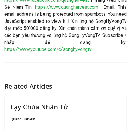
https://www.facebook.com/quangharvest
| Trang Web Chia
Sẻ Niềm Tin:
https://www.quangharvest.com
Email:
This
email address is being protected from spambots. You need
JavaScript enabled to view it.
| Xin ủng hộ SongHyVongTv
đạt mốc 50`000 đăng ký. Xin chân thành cảm ơn quý vị và
các bạn yêu thương và ủng hộ SongHyVongTv. Subscribe /
nhấp để đăng ký:
https://www.youtube.com/c/songhyvongtv
Related Articles
Lạy Chúa Nhân Từ
Quang Harvest