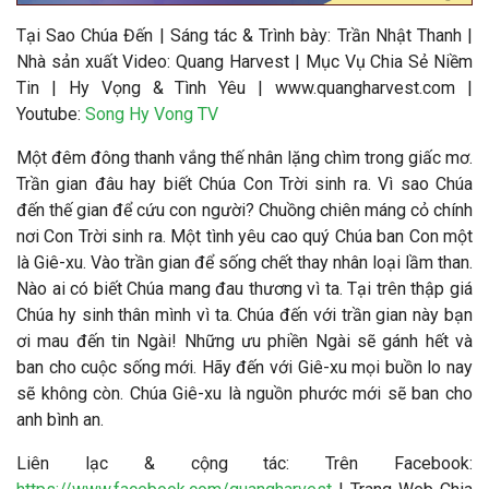
Tại Sao Chúa Đến
|
Sáng tác &
Trình bày:
Trần Nhật Thanh
|
Nhà sản xuất Video
: Quang Harvest | Mục Vụ Chia Sẻ Niềm
Tin | Hy Vọng & Tình Yêu | www.quangharvest.com |
Youtube:
Song Hy Vong TV
Một đêm đông thanh vắng thế nhân lặng chìm trong giấc mơ.
Trần gian đâu hay biết Chúa Con Trời sinh ra. Vì sao Chúa
đến thế gian để cứu con người? Chuồng chiên máng cỏ chính
nơi Con Trời sinh ra. Một tình yêu cao quý Chúa ban Con một
là Giê-xu. Vào trần gian để sống chết thay nhân loại lầm than.
Nào ai có biết Chúa mang đau thương vì ta. Tại trên thập giá
Chúa hy sinh thân mình vì ta. Chúa đến với trần gian này bạn
ơi mau đến tin Ngài! Những ưu phiền Ngài sẽ gánh hết và
ban cho cuộc sống mới. Hãy đến với Giê-xu mọi buồn lo nay
sẽ không còn. Chúa Giê-xu là nguồn phước mới sẽ ban cho
anh bình an.
Liên lạc & cộng tác
: Trên Facebook: