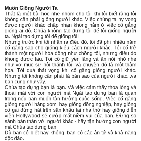
Muốn Giống Người Ta
Thật là một bài học nhẹ nhõm cho tôi khi tôi biết rằng tôi
không cần phải giống người khác. Việc chúng ta hy vọng
được người khác chấp nhận không nằm ở việc cố gắng
giống ai đó. Chúa không tạo dựng tôi để tôi giống người
ta. Ngài tạo dựng tôi để giống tôi!
Nhưng trước khi tôi nhận ra điều đó, tôi đã phí nhiều năm
cố gắng sao cho giống kiểu cách người khác. Tôi cố trở
thành một người hòa đồng như chồng tôi, nhưng điều đó
không được lâu. Tôi cố giữ yên lặng và ăn nói nhỏ nhẹ
như vợ mục sư hội thánh tôi, và chuyện đó là một thảm
họa. Tôi quá thất vọng khi cố gắng giống người khác.
Nhưng tôi không cần phải là bản sao của người khác...và
bạn cũng như vậy.
Chúa tạo dựng bạn là bạn. Và việc cảm thấy thỏa lòng và
thoải mái với con người mà Ngài tạo dựng bạn là quan
trọng nếu bạn muốn tận hưởng cuộc sống. Việc cố gắng
giống người hàng xóm, hay giống đồng nghiệp, hay giống
cô gái đứng hát trên sân khấu tại nhà thờ hay giống diễn
viên Hollywood sẽ cướp mất niềm vui của bạn. Đừng so
sánh bản thân với người khác - hãy tận hưởng con người
mà Chúa tạo dựng bạn.
Dù bạn có biết hay không, bạn có các ân tứ và khả năng
độc đáo.