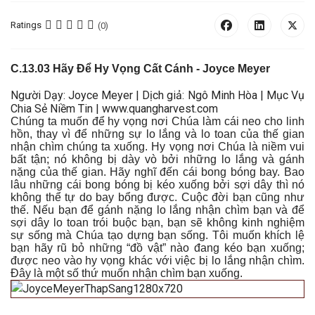
Ratings
(0)
C
.13.0
3 Hãy Để Hy Vọng Cất Cánh
- Joyce Meyer
Người Dạy: Joyce Meyer | Dịch giả: Ngô Minh Hòa | Mục Vụ
Chia Sẻ Niềm Tin | www.quangharvest.com
Chúng ta muốn để hy vọng nơi Chúa làm cái neo cho linh
hồn, thay vì để những sự lo lắng và lo toan của thế gian
nhận chìm chúng ta xuống. Hy vọng nơi Chúa là niềm vui
bất tận; nó không bị dày vò bởi những lo lắng và gánh
nặng của thế gian. Hãy nghĩ đến cái bong bóng bay. Bao
lâu những cái bong bóng bị kéo xuống bởi sợi dây thì nó
không thể tự do bay bổng được. Cuộc đời bạn cũng như
thế. Nếu bạn để gánh nặng lo lắng nhận chìm bạn và để
sợi dây lo toan trói buộc bạn, bạn sẽ không kinh nghiệm
sự sống mà Chúa tạo dựng bạn sống. Tôi muốn khích lệ
bạn hãy rũ bỏ những “đồ vật” nào đang kéo bạn xuống;
được neo vào hy vọng khác với việc bị lo lắng nhận chìm.
Đây là một số thứ muốn nhận chìm bạn xuống.