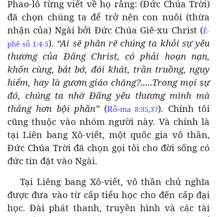
Phao-lô từng viết về họ rằng: (Đức Chúa Trời)
đã chọn chúng ta để trở nên con nuôi (thừa
nhận của) Ngài bởi Đức Chúa Giê-xu Christ (
Ê-
).
“Ai sẽ phân rẽ chúng ta khỏi sự yêu
phê-s
ô
1:4-5
thương của Đấng Christ, có phải hoạn nạn,
khốn cùng, bắt bớ, đói khát, trần truồng, nguy
hiểm, hay là gươm giáo chăng?.....Trong mọi sự
đó, chúng ta nhờ Đấng yêu thương mình mà
thắng hơn bội phần”
(
). Chính tôi
Rô-ma
8:35
,
37
cũng thuộc vào nhóm người này. Và chính là
tại Liên bang Xô-viết, một quốc gia vô thần,
Đức Chúa Trời đã chọn gọi tôi cho đời sống có
đức tin đặt vào Ngài.
Tại Liêng bang Xô-viết, vô thần chủ nghĩa
được đưa vào từ cấp tiểu học cho đến cấp đại
học. Đài phát thanh, truyền hình và các tài