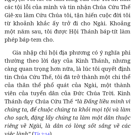
các tội lỗi của mình và tin nhận Chúa Cứu Thế
Giê-xu làm Cứu Chúa tôi, tận hiến cuộc đời tôi
từ khoảnh khắc ấy trở đi cho Ngài. Khoảng
một năm sau, tôi được Hội Thánh báp-tít làm
phép báp-tem cho.
Gia nhập chi hội địa phương có ý nghĩa phi
thường theo lời dạy của Kinh Thánh, nhưng
càng quan trọng hơn nữa, là lúc tôi quyết định
tin Chúa Cứu Thế, tôi đã trở thành một chi thể
của thân thể phổ quát của Ngài, một thành
viên của tuyển dân của Đức Chúa Trời. Kinh
Thánh dạy Chúa Cứu Thế
“là Đấng liều mình vì
chúng ta, để chuộc chúng ta khỏi mọi tội và làm
cho sạch, đặng lấy chúng ta làm một dân thuộc
riêng về Ngài, là dân có lòng sốt sắng về các
việc lành”
(
).
Tít
2:14