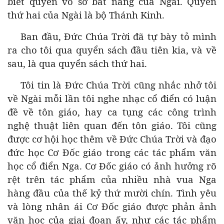
biết quyền vô sở bất năng của Ngài. Quyển
thứ hai của Ngài là bộ Thánh Kinh.
Ban đầu, Đức Chúa Trời đã tự bày tỏ mình
ra cho tôi qua quyển sách đầu tiên kia, và về
sau, là qua quyển sách thứ hai.
Tôi tin là Đức Chúa Trời cũng nhắc nhở tôi
về Ngài mỗi lần tôi nghe nhạc cổ điển có luận
đề về tôn giáo, hay ca tụng các công trình
nghệ thuật liên quan đến tôn giáo. Tôi cũng
được cơ hội học thêm về Đức Chúa Trời và đạo
đức học Cơ Đốc giáo trong các tác phẩm văn
học cổ điển Nga. Cơ Đốc giáo có ảnh hưởng rõ
rệt trên tác phẩm của nhiều nhà vua Nga
hàng đầu của thế kỷ thứ mười chín. Tình yêu
và lòng nhân ái Cơ Đốc giáo được phản ảnh
văn học của giai đoạn ấy, như các tác phẩm