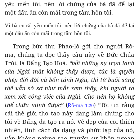
yêu mến tôi, nên lời chứng của bà đã để lại
một dấu ấn còn mãi trong tâm hồn tôi.
Vì bà cụ rất yêu mến tôi, nên lời chứng của bà đã để lại
một dấu ấn còn mãi trong tâm hồn tôi.
Trong bức thư Phao-lô gởi cho người Rô-
ma, chúng ta đọc thấy câu này về Đức Chúa
Trời, là Đấng Tạo Hoá.
“bởi những sự trọn lành
của Ngài mắt không thấy được, tức là quyền
phép đời đời và bổn tánh Ngài, thì từ buổi sáng
thế vẫn sờ sờ như mắt xem thấy, khi người ta
xem xét công việc của Ngài. Cho nên họ không
thể chữa mình được”
(
) “Tôi tin rằng
Rô-ma
1:20
cái thế giới thọ tạo này đang làm chứng cho
tôi về Đấng đã tạo ra nó. Vẻ đẹp của cõi thiên
nhiên, tính cách đa dạng và phức tạp của nó,
vẫn không ngừng rao truyền sự khôn ngoan