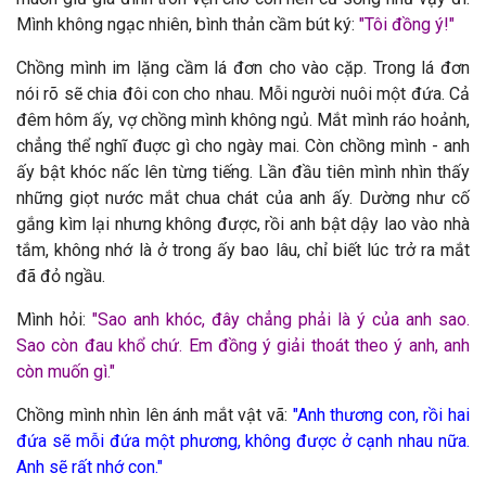
Mình không ngạc nhiên, bình thản cầm bút ký:
"
Tôi đồng ý!"
Chồng mình im lặng cầm lá đơn cho vào cặp. Trong lá đơn
nói rõ sẽ chia đôi con cho nhau. Mỗi người nuôi một đứa. Cả
đêm hôm ấy, vợ chồng mình không ngủ. Mắt mình ráo hoảnh,
chẳng thể nghĩ đuợc gì cho ngày mai. Còn chồng mình - anh
ấy bật khóc nấc lên từng tiếng. Lần đầu tiên mình nhìn thấy
những giọt nước mắt chua chát của anh ấy. Dường như cố
gắng kìm lại nhưng không được, rồi anh bật dậy lao vào nhà
tắm, không nhớ là ở trong ấy bao lâu, chỉ biết lúc trở ra mắt
đã đỏ ngầu.
Mình hỏi:
"
Sao anh khóc, đây chẳng phải là ý của anh sao.
Sao còn đau khổ chứ. Em đồng ý giải thoát theo ý anh, anh
còn muốn gì."
Chồng mình nhìn lên ánh mắt vật vã:
"
Anh thương con, rồi hai
đứa sẽ mỗi đứa một phương, không được ở cạnh nhau nữa.
Anh sẽ rất nhớ con."