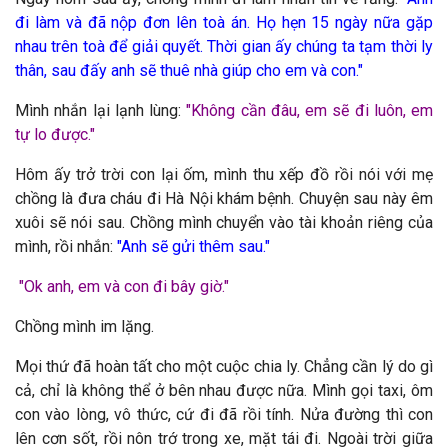
đi làm và đã nộp đơn lên toà án. Họ hẹn 15 ngày nữa gặp
nhau trên toà để giải quyết. Thời gian ấy chúng ta tạm thời ly
thân, sau đấy anh sẽ thuê nhà giúp cho em và con."
Mình nhắn lại lạnh lùng:
"
Không cần đâu, em sẽ đi luôn, em
tự lo được.
"
Hôm ấy trở trời con lại ốm, mình thu xếp đồ rồi nói với mẹ
chồng là đưa cháu đi Hà Nội khám bệnh. Chuyện sau này êm
xuôi sẽ nói sau. Chồng mình chuyển vào tài khoản riêng của
mình, rồi nhắn:
"
Anh sẽ gửi thêm sau."
"Ok anh, em và con đi bây giờ."
Chồng mình im lặng.
Mọi thứ đã hoàn tất cho một cuộc chia ly. Chẳng cần lý do gì
cả, chỉ là không thể ở bên nhau được nữa. Mình gọi taxi, ôm
con vào lòng, vô thức, cứ đi đã rồi tính. Nửa đường thì con
lên cơn sốt, rồi nôn trớ trong xe, mặt tái đi. Ngoài trời giữa