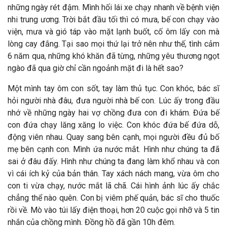
những ngày rét đậm. Mình hối lái xe chạy nhanh về bệnh viện
nhi trung ương. Trời bắt đầu tối thì có mưa, bế con chạy vào
viện, mưa và gió táp vào mặt lạnh buốt, cố ôm lấy con mà
lòng cay đắng. Tại sao mọi thứ lại trở nên như thế, tình cảm
6 năm qua, những khó khăn đã từng, những yêu thương ngọt
ngào đã qua giờ chỉ cần ngoảnh mặt đi là hết sao?
Một mình tay ôm con sốt, tay làm thủ tục. Con khóc, bác sĩ
hỏi người nhà đâu, đưa người nhà bế con. Lúc ấy trong đầu
nhớ về những ngày hai vợ chồng đưa con đi khám. Đứa bế
con đứa chạy lăng xăng lo việc. Con khóc đứa bế đứa dỗ,
động viên nhau. Quay sang bên cạnh, mọi người đều đủ bố
mẹ bên cạnh con. Mình ứa nước mắt. Hình như chúng ta đã
sai ở đâu đấy. Hình như chúng ta đang làm khổ nhau và con
vì cái ích kỷ của bản thân. Tay xách nách mang, vừa ôm cho
con ti vừa chạy, nước mắt lã chã. Cái hình ảnh lúc ấy chắc
chẳng thể nào quên. Con bị viêm phế quản, bác sĩ cho thuốc
rồi về. Mò vào túi lấy điện thoại, hơn 20 cuộc gọi nhỡ và 5 tin
nhắn của chồng mình. Đồng hồ đã gần 10h đêm.