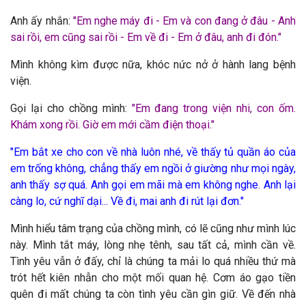
Anh ấy nhắn:
"
Em nghe máy đi - Em và con đang ở đâu - Anh
sai rồi, em cũng sai rồi - Em về đi - Em ở đâu, anh đi đón."
Mình không kìm được nữa, khóc nức nở ở hành lang bệnh
viện.
Gọi lại cho chồng mình:
"
Em đang trong viện nhi, con ốm.
Khám xong rồi. Giờ em mới cầm điện thoại."
"Em bắt xe cho con về nhà luôn nhé, về thấy tủ quần áo của
em trống không, chẳng thấy em ngồi ở giường như mọi ngày,
anh thấy sợ quá. Anh gọi em mãi mà em không nghe. Anh lại
càng lo, cứ nghĩ dại...
Về đi, mai anh đi rút lại đơn."
Mình hiểu tâm trạng của chồng mình, có lẽ cũng như mình lúc
này. Mình tắt máy, lòng nhẹ tênh, sau tất cả, mình cần về.
Tình yêu vẫn ở đấy, chỉ là chúng ta mải lo quá nhiều thứ mà
trót hết kiên nhẫn cho một mối quan hệ. Cơm áo gạo tiền
quên đi mất chúng ta còn tình yêu cần gìn giữ. Về đến nhà