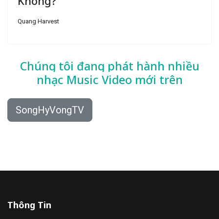
Không?
Quang Harvest
Chúng tôi đang phát hành nhiều
nhạc
Music Video mới trên
SongHyVongTV
Thông Tin