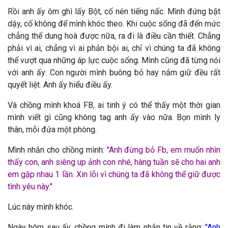
Rồi anh ấy ôm ghì lấy Bột, cố nén tiếng nấc. Mình đứng bật
dậy, cố không để mình khóc theo. Khi cuộc sống đã đến mức
chẳng thể dung hoà được nữa, ra đi là điều cần thiết. Chẳng
phải vì ai, chẳng vì ai phản bội ai, chỉ vì chúng ta đã không
thể vượt qua những áp lực cuộc sống. Mình cũng đã từng nói
với anh ấy: Con người mình buông bỏ hay nắm giữ đều rất
quyết liệt. Anh ấy hiểu điều ấy.
Và chồng mình khoá FB, ai tinh ý có thể thấy một thời gian
mình viết gì cũng không tag anh ấy vào nữa. Bọn mình ly
thân, mỗi đứa một phòng.
Mình nhắn cho chồng mình:
"
Anh đừng bỏ Fb, em muốn nhìn
thấy con, anh siêng up ảnh con nhé, hàng tuần sẽ cho hai anh
em gặp nhau 1 lần. Xin lỗi vì chúng ta đã không thể giữ được
tình yêu này."
Lúc này mình khóc.
Ngày hôm sau ấy, chồng mình đi làm nhắn tin về rằng:
"
Anh