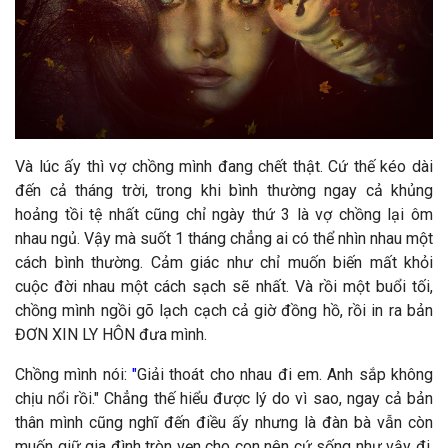
Và lúc ấy thì vợ chồng mình đang chết thật. Cứ thế kéo dài
đến cả tháng trời, trong khi bình thường ngay cả khủng
hoảng tồi tệ nhất cũng chỉ ngày thứ 3 là vợ chồng lại ôm
nhau ngủ. Vậy mà suốt 1 tháng chẳng ai có thể nhìn nhau một
cách bình thường. Cảm giác như chỉ muốn biến mất khỏi
cuộc đời nhau một cách sạch sẽ nhất. Và rồi một buổi tối,
chồng mình ngồi gõ lạch cạch cả giờ đồng hồ, rồi in ra bản
ĐƠN XIN LY HÔN đưa mình.
Chồng mình nói:
"
Giải thoát cho nhau đi em. Anh sắp không
chịu nổi rồi." Chẳng thế hiểu được lý do vì sao, ngay cả bản
thân mình cũng nghĩ đến điều ấy nhưng là đàn bà vẫn còn
muốn giữ gia đình tròn vẹn cho con nên cứ sống như vậy đi.