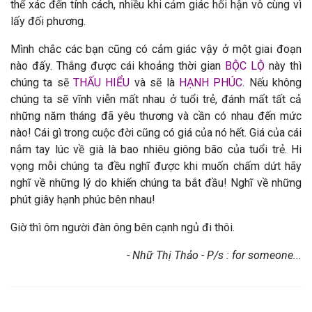
thể xác đến tính cách, nhiều khi cảm giác hối hận vô cùng vì
lấy đối phương.
Mình chắc các bạn cũng có cảm giác vậy ở một giai đoạn
nào đấy. Thắng được cái khoảng thời gian
BỘC LỘ
này thì
chúng ta sẽ
THẤU HIỂU
và sẽ là
HẠNH PHÚC
. Nếu không
chúng ta sẽ vĩnh viễn mất nhau ở tuổi trẻ, đánh mất tất cả
những năm tháng đã yêu thương và cần có nhau đến mức
nào! Cái gì trong cuộc đời cũng có giá của nó hết. Giá của cái
nắm tay lúc về già là bao nhiêu giông bão của tuổi trẻ. Hi
vọng mỗi chúng ta đều nghĩ được khi muốn chấm dứt hãy
nghĩ về những lý do khiến chúng ta bắt đầu! Nghĩ về những
phút giây hạnh phúc bên nhau!
Giờ thì ôm người đàn ông bên cạnh ngủ đi thôi.
- Nhữ Thị Thảo - P/s : for someone...