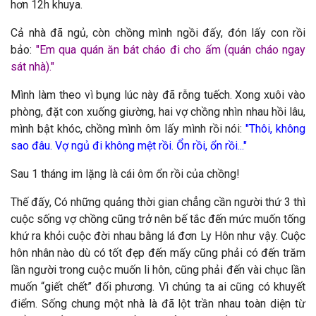
hơn 12h khuya.
Cả nhà đã ngủ, còn chồng mình ngồi đấy, đón lấy con rồi
bảo:
"
Em qua quán ăn bát cháo đi cho ấm (quán cháo ngay
sát nhà)."
Mình làm theo vì bụng lúc này đã rỗng tuếch. Xong xuôi vào
phòng, đặt con xuống giường, hai vợ chồng nhìn nhau hồi lâu,
mình bật khóc, chồng mình ôm lấy mình rồi nói:
"
Thôi, không
sao đâu. Vợ ngủ đi không mệt rồi. Ổn rồi, ổn rồi..."
Sau 1 tháng im lặng là cái ôm ổn rồi của chồng!
Thế đấy, Có những quảng thời gian chẳng cần người thứ 3 thì
cuộc sống vợ chồng cũng trở nên bế tắc đến mức muốn tống
khứ ra khỏi cuộc đời nhau bằng lá đơn Ly Hôn như vậy. Cuộc
hôn nhân nào dù có tốt đẹp đến mấy cũng phải có đến trăm
lần người trong cuộc muốn li hôn, cũng phải đến vài chục lần
muốn “giết chết” đối phương. Vì chúng ta ai cũng có khuyết
điểm. Sống chung một nhà là đã lột trần nhau toàn diện từ