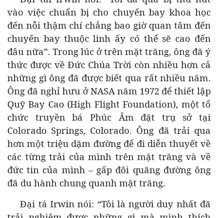
vào việc chuẩn bị cho chuyến bay khoa học
đến nỗi thậm chí chẳng bao giờ quan tâm đến
chuyến bay thuộc linh ấy có thể sẽ cao đến
đâu nữa”. Trong lúc ở trên mặt trăng, ông đã ý
thức được về Đức Chúa Trời còn nhiều hơn cả
những gì ông đã được biết qua rất nhiều năm.
Ông đã nghỉ hưu ở NASA năm 1972 để thiết lập
Quỹ Bay Cao (High Flight Foundation), một tổ
chức truyền bá Phúc Âm đặt trụ sở tại
Colorado Springs, Colorado. Ông đã trải qua
hơn một triệu dặm đường để đi diễn thuyết về
các từng trải của mình trên mặt trăng và về
đức tin của mình – gấp đôi quãng đường ông
đã du hành chung quanh mặt trăng.
Đại tá Irwin nói: “Tôi là người duy nhất đã
trải nghiệm được những gì mà mình thích