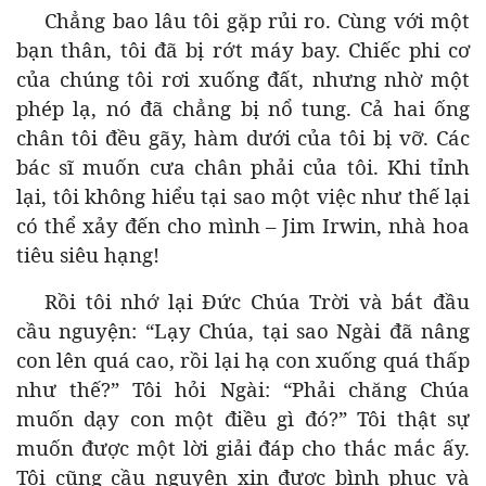
Chẳng bao lâu tôi gặp rủi ro. Cùng với một
bạn thân, tôi đã bị rớt máy bay. Chiếc phi cơ
của chúng tôi rơi xuống đất, nhưng nhờ một
phép lạ, nó đã chẳng bị nổ tung. Cả hai ống
chân tôi đều gãy, hàm dưới của tôi bị vỡ. Các
bác sĩ muốn cưa chân phải của tôi. Khi tỉnh
lại, tôi không hiểu tại sao một việc như thế lại
có thể xảy đến cho mình – Jim Irwin, nhà hoa
tiêu siêu hạng!
Rồi tôi nhớ lại Đức Chúa Trời và bắt đầu
cầu nguyện: “Lạy Chúa, tại sao Ngài đã nâng
con lên quá cao, rồi lại hạ con xuống quá thấp
như thế?” Tôi hỏi Ngài: “Phải chăng Chúa
muốn dạy con một điều gì đó?” Tôi thật sự
muốn được một lời giải đáp cho thắc mắc ấy.
Tôi cũng cầu nguyện xin được bình phục và