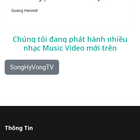
Quang Harvest
Chúng tôi đang phát hành nhiều
nhạc
Music Video mới trên
SongHyVongTV
Thông Tin