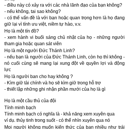
- điều này có xảy ra với các nhà lãnh đạo của bạn không?
- nếu không, tai sao không?
- có thể vấn đề là với bạn hoặc quan trọng hơn là họ đang
giữ lại vì tính ưu việt, niềm tự hào, v.v.
H
ọ là một tín đồ?
- xem hành vi buổi sáng chủ nhật của họ - những người
tham gia hoặc quan sát viên
H
ọ là một người Đức Thánh Linh?
- nếu bạn là người của Đức Thánh Linh, còn họ thì không -
nó cuối cùng sẽ mang lại xung đột về quyền lợi và động
lực
H
ọ là người ban cho hay không ?
- Kìm giữ tài chính và họ sẽ kìm giữ trong hỗ trợ
- thiết lập những ghi nhận phần mưới của họ là gì
H
ọ là một cầu thủ của đội
Tính minh b
ạch
Tính minh bạch có nghĩa là - khả năng xem xuyên qua
ví dụ. thủy tinh trong suốt - có thể nhìn xuyên qua nó
Mọi người không muốn kiến
thức của bạn nhiều như trái