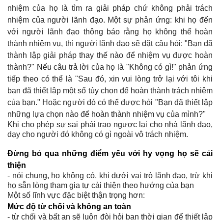
nhiệm của họ là tìm ra giải pháp chứ không phải trách
nhiệm của người lãnh đạo. Một sự phản ứng: khi họ đến
với người lãnh đạo thông báo rằng họ không thể hoàn
thành nhiệm vụ, thì người lãnh đạo sẽ đặt câu hỏi: "Bạn đã
thành lập giải pháp thay thế nào để nhiệm vụ được hoàn
thành?" Nếu câu trả lời của họ là "Không có gì!" phản ứng
tiếp theo có thể là "Sau đó, xin vui lòng trở lại với tôi khi
bạn đã thiết lập một số tùy chọn để hoàn thành trách nhiệm
của bạn." Hoặc người đó có thể được hỏi "Bạn đã thiết lập
những lựa chọn nào để hoàn thành nhiệm vụ của mình?"
Khi cho phép sự sai phái trao ngược lại cho nhà lãnh đạo,
dạy cho người đó không có gì ngoài vô trách nhiệm.
Đ
ừng bỏ qua những điểm yếu với hy vọng họ sẽ cải
thiện
- nói chung, họ không có, khi dưới vai trò lãnh đạo, trừ khi
họ sẵn lòng tham gia tự cải thiện theo hướng của bạn
Một số lĩnh vực đặc biệt thận trọng hơn:
M
ức độ từ chối và không an toàn
- từ chối và bất an sẽ luôn đòi hỏi bạn thời gian để thiết lập