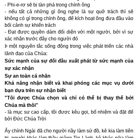
- Phi-e-rơ sẽ bị tàn phá trong chính ông
- nếu tất cả những gì ông nghe là sự quở trách thì sẽ
không có gì trong chính ông, để kích hoạt ông đưa đầu vào
bối cảnh sự khiển trách
- Đạt được quyền dám đối diện với một người, bởi vì sự
xác nhận trước đây cho người đó
Þ
m
ột nguyên tắc sống động trong việc phát triển các nhà
lãnh đạo của Chúa:
Sức mạnh của sự đối đầu xuất phát từ sức mạnh của
sự xác nhận
Sự an toàn
cá nhân
Khả năng nhận biết và khai phóng các mục vụ dưới
bạn dựa trên sự nhận biết
"Tôi được Chúa chọn và chỉ có thể bị thay thế bởi
Chúa mà thôi"
- là mục sư cao cấp, tôi được kêu gọi, bổ nhiệm và đặt để
bởi Đức Chúa Trời
Ấy chính Ngài đã cho người nầy làm sứ đồ, kẻ kia làm tiên
tri, người khác làm thầy giảng Tin Lành, kẻ khác nữa làm