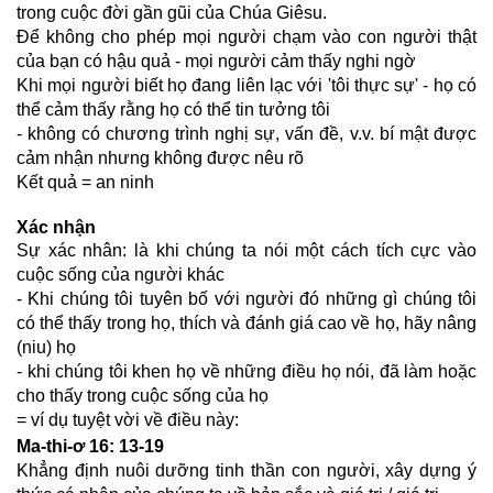
trong cuộc đời gần gũi của Chúa Giêsu.
Để không cho phép mọi người chạm vào con người thật
của bạn có hậu quả - mọi người cảm thấy nghi ngờ
Khi mọi người biết họ đang liên lạc với 'tôi thực sự' - họ có
thể cảm thấy rằng họ có thể tin tưởng tôi
- không có chương trình nghị sự, vấn đề, v.v. bí mật được
cảm nhận nhưng không được nêu rõ
Kết quả = an ninh
Xác nh
ận
Sự xác nhân: là khi chúng ta nói một cách tích cực vào
cuộc sống của người khác
- Khi chúng tôi tuyên bố với người đó những gì chúng tôi
có thể thấy trong họ, thích và đánh giá cao về họ, hãy nâng
(niu) họ
- khi chúng tôi khen họ về những điều họ nói, đã làm hoặc
cho thấy trong cuộc sống của họ
= ví dụ tuyệt vời về điều này:
Ma-thi-ơ 16: 13-19
Khẳng định nuôi dưỡng tinh thần con người, xây dựng ý