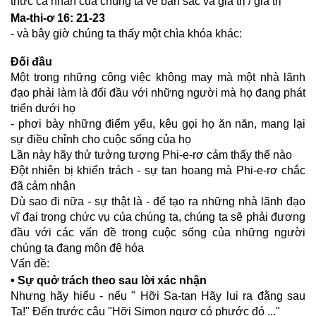
thức cá nhân của chúng ta về bản sắc và giá trị / giá trị
Ma-thi-ơ 16: 21-23
- và bây giờ chúng ta thấy một chìa khóa khác:
Đ
ối đầu
Một trong những công việc không may mà một nhà lãnh
đạo phải làm là đối đầu với những người mà họ đang phát
triển dưới họ
- phơi bày những điểm yếu, kêu gọi họ ăn năn, mang lại
sự điều chỉnh cho cuộc sống của họ
Lần này hãy thử tưởng tượng Phi-e-rơ cảm thấy thế nào
Đột nhiên bị khiển trách - sự tan hoang mà Phi-e-rơ chắc
đã cảm nhận
Dù sao đi nữa - sự thật là - để tạo ra những nhà lãnh đạo
vĩ đại trong chức vụ của chúng ta, chúng ta sẽ phải đương
đầu với các vấn đề trong cuộc sống của những người
chúng ta đang môn đệ hóa
Vấn đề:
• Sự quở trách theo sau lời xác nhận
Nhưng hãy hiểu - nếu " Hỡi Sa-tan Hãy lui ra đằng sau
Ta!" Đến trước câu "Hỡi Simon ngươ có phước đó ..."