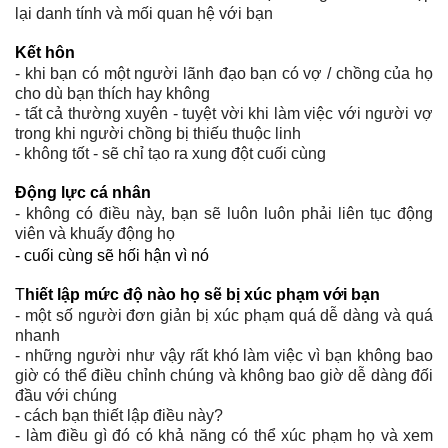
lại danh tính và mối quan hệ với bạn
K
ết hôn
- khi bạn có một người lãnh đạo bạn có vợ / chồng của họ
cho dù bạn thích hay không
- tất cả thường xuyên - tuyệt vời khi làm việc với người vợ
trong khi người chồng bị thiếu thuộc linh
- không tốt - sẽ chỉ tạo ra xung đột cuối cùng
Đ
ộng lực cá nhân
- không có điều này, bạn sẽ luôn luôn phải liên tục động
viên và khuấy động họ
- cuối cùng sẽ hối hận vì nó
T
hi
ết lập mức độ nào họ sẽ bị xúc phạm với bạn
- một số người đơn giản bị xúc phạm quá dễ dàng và quá
nhanh
- những người như vậy rất khó làm việc vì bạn không bao
giờ có thể điều chỉnh chúng và không bao giờ dễ dàng đối
đầu với chúng
- cách bạn thiết lập điều này?
- làm điều gì đó có khả năng có thể xúc phạm họ và xem