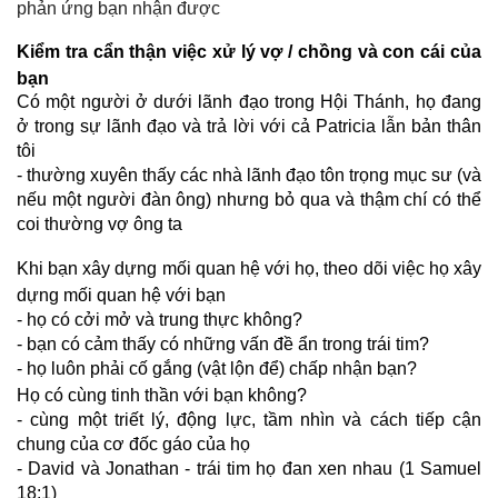
phản ứng bạn nhận được
Ki
ểm tra cẩn thận việc xử lý vợ / chồng và con cái của
bạn
Có một người ở dưới lãnh đạo trong Hội Thánh, họ đang
ở trong sự lãnh đạo và trả lời với cả Patricia lẫn bản thân
tôi
- thường xuyên thấy các nhà lãnh đạo tôn trọng mục sư (và
nếu một người đàn ông) nhưng bỏ qua và thậm chí có thể
coi thường vợ ông ta
Khi b
ạn xây dựng mối quan hệ với họ, theo dõi việc họ xây
dựng mối quan hệ với bạn
- họ có cởi mở và trung thực không?
- bạn có cảm thấy có những vấn đề ẩn trong trái tim?
- họ luôn phải cố gắng (vật lộn để) chấp nhận bạn?
H
ọ có cùng tinh thần với bạn không?
- cùng một triết lý, động lực, tầm nhìn và cách tiếp cận
chung của cơ đốc gáo của họ
- David và Jonathan - trái tim họ đan xen nhau (1 Samuel
18:1)