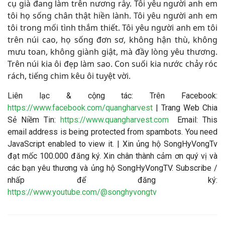
cụ già đang làm trên nương rẫy. Tôi yêu người anh em
tôi họ sống chân thật hiền lành. Tôi yêu người anh em
tôi trong mối tình thắm thiết. Tôi yêu người anh em tôi
trên núi cao, họ sống đơn sơ, không hận thù, không
mưu toan, không giành giật, mà đầy lòng yêu thương.
Trên núi kia ôi đẹp làm sao. Con suối kia nước chảy róc
rách, tiếng chim kêu ôi tuyệt vời
.
Liên lạc & cộng tác: Trên Facebook:
https://www.facebook.com/quangharvest
| Trang Web Chia
Sẻ Niềm Tin:
https://www.quangharvest.com
Email:
This
email address is being protected from spambots. You need
JavaScript enabled to view it.
| Xin ủng hộ SongHyVongTv
đạt mốc 100.000 đăng ký. Xin chân thành cảm ơn quý vị và
các bạn yêu thương và ủng hộ SongHyVongTV. Subscribe /
nhấp để đăng ký:
https://www.youtube.com/@songhyvongtv