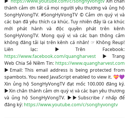
▶
https://www.youtube.com/c/songhyvongtv
​ Xin chân
thành cảm ơn tất cả mọi người yêu thương và ủng hộ
SongHyVongTV. #SongHyVongTV​ © Cảm ơn quý vị và
các bạn đã yêu thích ca khúc. Tuy nhiên đây là ca khúc
mới phát hành và độc quyền phát trên kênh
SongHyVongTV. Mong quý vị và các bạn thông cảm
không đăng tải lại trên kênh cá nhân! ☞ Không Reup!
Liên lạc: ▶Trên Facebook:
https://www.facebook.com/quangharvest
▶Trang
Web Chia Sẻ Niềm Tin:
https://www.quangharvest.com
▶Email:
This email address is being protected from
spambots. You need JavaScript enabled to view it.
💝💜
Xin ủng hộ SongHyVongTV đạt mốc 100.000 đăng ký.
▶Xin chân thành cảm ơn quý vị và các bạn yêu thương
và ủng hộ SongHyVongTV. ▶▶Subscribe / nhấp để
đăng ký:
https://www.youtube.com/c/songhyvongtv