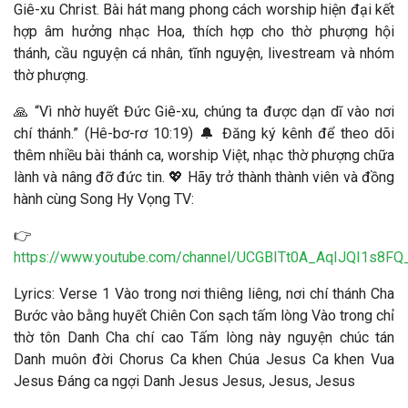
Giê-xu Christ. Bài hát mang phong cách worship hiện đại kết
hợp âm hưởng nhạc Hoa, thích hợp cho thờ phượng hội
thánh, cầu nguyện cá nhân, tĩnh nguyện, livestream và nhóm
thờ phượng.
🙏 “Vì nhờ huyết Đức Giê-xu, chúng ta được dạn dĩ vào nơi
chí thánh.” (Hê-bơ-rơ 10:19) 🔔 Đăng ký kênh để theo dõi
thêm nhiều bài thánh ca, worship Việt, nhạc thờ phượng chữa
lành và nâng đỡ đức tin. 💖 Hãy trở thành thành viên và đồng
hành cùng Song Hy Vọng TV:
👉
https://www.youtube.com/channel/UCGBITt0A_AqIJQI1s8FQ_
Lyrics: Verse 1 Vào trong nơi thiêng liêng, nơi chí thánh Cha
Bước vào bằng huyết Chiên Con sạch tấm lòng Vào trong chỉ
thờ tôn Danh Cha chí cao Tấm lòng này nguyện chúc tán
Danh muôn đời Chorus Ca khen Chúa Jesus Ca khen Vua
Jesus Đáng ca ngợi Danh Jesus Jesus, Jesus, Jesus