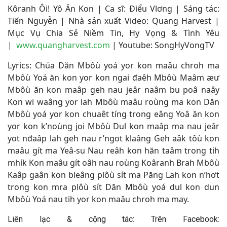
Kôranh Ôi! Yô Ăn Kon | Ca sĩ: Điểu Vlơng | Sáng tác:
Tiến Nguyễn | Nhà sản xuất Video: Quang Harvest |
Mục Vụ Chia Sẻ Niềm Tin, Hy Vọng & Tình Yêu
|
www.quangharvest.com
|
Youtube: SongHyVongTV
Lyrics: Chúa Dăn Mbôù yoá yor kon maâu chroh ma
Mbôù Yoá ăn kon yor kon ngai đaêh Mbôù Maâm æư
Mbôù ăn kon maâp geh nau jeâr naâm bu poâ naây
Kon wi waâng yor lah Mbôù maâu roùng ma kon Dăn
Mbôù yoá yor kon chuaêt tíng trong eâng Yoâ ăn kon
yor kon k’noùng joi Mbôù Dul kon maâp ma nau jeâr
yot nđaâp lah geh nau r’ngot klaâng Geh aâk tôù kon
maâu gít ma Yeâ-su Nau reâh kon hăn taâm trong tih
mhík Kon maâu gít oâh nau roùng Koâranh Brah Mbôù
Kaâp gaân kon bleâng plôù sít ma Păng Lah kon n’hơt
trong kon mra plôù sít Dăn Mbôù yoá dul kon dun
Mbôù Yoá nau tih yor kon maâu chroh ma may.
Liên lạc & cộng tác: Trên Facebook: