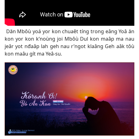
Dăn Mbôù yoá yor kon chuaêt tíng trong eâng Yoâ ăn
kon yor kon k’noùng joi Mbôù Dul kon maâp ma nau
jeâr yot nđaâp lah geh nau r’ngot klaâng Geh aâk tôù
kon maâu gít ma Yeâ-su
.