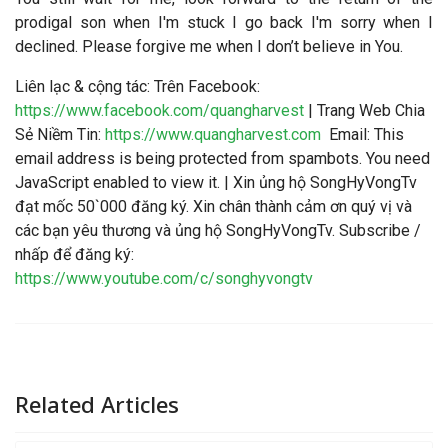
prodigal son when I'm stuck I go back I'm sorry when I
declined. Please forgive me when I don’t believe in You.
Liên lạc & cộng tác
: Trên Facebook:
https://www.facebook.com/quangharvest
| Trang Web Chia
Sẻ Niềm Tin:
https://www.quangharvest.com
Email:
This
email address is being protected from spambots. You need
JavaScript enabled to view it.
| Xin ủng hộ SongHyVongTv
đạt mốc 50`000 đăng ký. Xin chân thành cảm ơn quý vị và
các bạn yêu thương và ủng hộ SongHyVongTv. Subscribe /
nhấp để đăng ký:
https://www.youtube.com/c/songhyvongtv
Related Articles