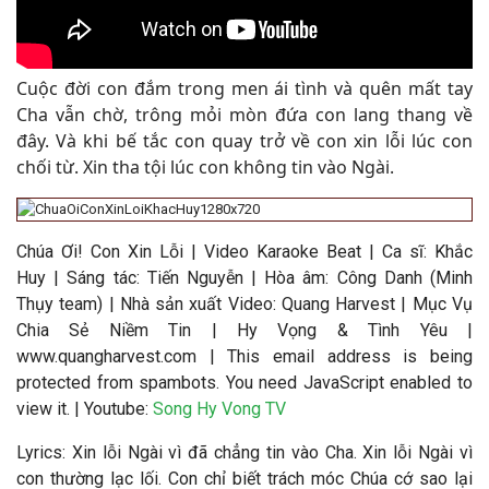
Cuộc đời con đắm trong men ái tình và quên mất tay
Cha vẫn chờ, trông mỏi mòn đứa con lang thang về
đây. Và khi bế tắc con quay trở về con xin lỗi lúc con
chối từ. Xin tha tội lúc con không tin vào Ngài.
Chúa Ơi! Con Xin Lỗi
|
Video Karaoke Beat
|
Ca sĩ:
Khắc
Huy
|
Sáng tác:
Tiến Nguyễn
|
Hòa âm: Công Danh (Minh
Thụy team)
|
Nhà sản xuất Video
: Quang Harvest | Mục Vụ
Chia Sẻ Niềm Tin | Hy Vọng & Tình Yêu |
www.quangharvest.com |
This email address is being
protected from spambots. You need JavaScript enabled to
view it.
| Youtube:
Song Hy Vong TV
Lyrics: Xin lỗi Ngài vì đã chẳng tin vào Cha. Xin lỗi Ngài vì
con thường lạc lối. Con chỉ biết trách móc Chúa cớ sao lại