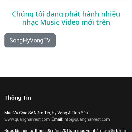
Chúng tôi đang phát hành nhiều
nhạc
Music Video mới trên
SongHyVongTV
Thông Tin
Mục Vụ Chia Sẻ Niềm Tin, Hy Vọng & Tình Yêu
www.quangharvest.com
Email:
info@quangharvest.com
Được lập nên từ tháng 05 năm 2015, là mục vụ nhằm truyền bá Tin