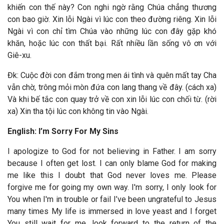
khiến con thế này? Con nghi ngờ rằng Chúa chẳng thương
con bao giờ. Xin lỗi Ngài vì lúc con theo đường riêng. Xin lỗi
Ngài vì con chỉ tìm Chúa vào những lúc con đây gặp khó
khăn, hoặc lúc con thất bại. Rất nhiều lần sống vô ơn với
Giê-xu.
Đk: Cuộc đời con đắm trong men ái tình và quên mất tay Cha
vẫn chờ, trông mỏi mòn đứa con lang thang về đây. (cách xa)
Và khi bế tắc con quay trở về con xin lỗi lúc con chối từ. (rời
xa) Xin tha tội lúc con không tin vào Ngài.
English: I’m Sorry For My Sins
I apologize to God for not believing in Father. I am sorry
because I often get lost. I can only blame God for making
me like this I doubt that God never loves me. Please
forgive me for going my own way. I'm sorry, I only look for
You when I'm in trouble or fail I’ve been ungrateful to Jesus
many times My life is immersed in love yeast and I forget
You still wait for me, look forward to the return of the