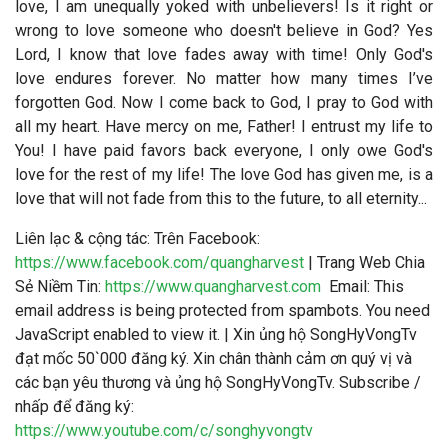
love, I am unequally yoked with unbelievers! Is it right or
wrong to love someone who doesn't believe in God? Yes
Lord, I know that love fades away with time! Only God's
love endures forever. No matter how many times I’ve
forgotten God. Now I come back to God, I pray to God with
all my heart. Have mercy on me, Father! I entrust my life to
You! I have paid favors back everyone, I only owe God's
love for the rest of my life! The love God has given me, is a
love that will not fade from this to the future, to all eternity...
Liên lạc & cộng tác
: Trên Facebook:
https://www.facebook.com/quangharvest
| Trang Web Chia
Sẻ Niềm Tin:
https://www.quangharvest.com
Email:
This
email address is being protected from spambots. You need
JavaScript enabled to view it.
| Xin ủng hộ SongHyVongTv
đạt mốc 50`000 đăng ký. Xin chân thành cảm ơn quý vị và
các bạn yêu thương và ủng hộ SongHyVongTv. Subscribe /
nhấp để đăng ký:
https://www.youtube.com/c/songhyvongtv