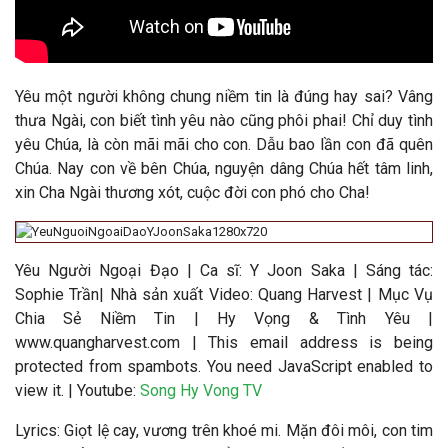
Yêu một người không chung niềm tin là đúng hay sai? Vâng
thưa Ngài, con biết tình yêu nào cũng phôi phai! Chỉ duy tình
yêu Chúa, là còn mãi mãi cho con. Dẫu bao lần con đã quên
Chúa. Nay con về bên Chúa, nguyện dâng Chúa hết tâm linh,
xin Cha Ngài thương xót, cuộc đời con phó cho Cha!
Yêu Người Ngoại Đạo
|
Ca sĩ: Y Joon Saka
|
Sáng tác:
Sophie Trần
|
Nhà sản xuất Video
: Quang Harvest | Mục Vụ
Chia Sẻ Niềm Tin | Hy Vọng & Tình Yêu |
www.quangharvest.com |
This email address is being
protected from spambots. You need JavaScript enabled to
view it.
| Youtube:
Song Hy Vong TV
Lyrics: Giọt lệ cay, vương trên khoé mi. Mặn đôi môi, con tim