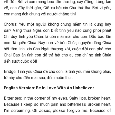
vỡ đôi. Bởi vì con mang bao tổn thương, cay đắng. Lòng tan
vỡ, con đây thét gào, Giê-xu hỡi xin Cha thứ tha. Bởi vì yêu,
con mang ách chung với người chẳng tin!
Chorus: Yêu một người không chung niềm tin là đúng hay
sai? Vâng thưa Ngài, con biết tình yêu nào cũng phôi phai!
Chỉ duy tình yêu Chúa, là còn mãi mãi cho con. Dẫu bao lần
con đã quên Chúa. Nay con về bên Chúa, nguyện dâng Chúa
hết tâm linh, xin Cha Ngài thương xót, cuộc đời con phó cho
Cha! Bao ân tình con đã trả hết cho ai, con chỉ nợ tình Chúa
đến suốt cuộc đời!
Bridge: Tình yêu Chúa đã cho con, là tình yêu mãi không phai,
từ này cho đến mai sau, đến muôn thu...
English Version: Be In Love With An Unbeliever
Bitter tear, in the corner of my eyes. Salty lips, broken heart.
Because I keep so much pain and bitterness Broken heart,
I'm screaming, Oh Jesus, please forgive me. Because of