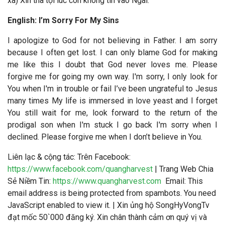
xa) Xin tha tội lúc con không tin vào Ngài.
English: I’m Sorry For My Sins
I apologize to God for not believing in Father. I am sorry
because I often get lost. I can only blame God for making
me like this I doubt that God never loves me. Please
forgive me for going my own way. I'm sorry, I only look for
You when I'm in trouble or fail I’ve been ungrateful to Jesus
many times My life is immersed in love yeast and I forget
You still wait for me, look forward to the return of the
prodigal son when I'm stuck I go back I'm sorry when I
declined. Please forgive me when I don’t believe in You.
Liên lạc & cộng tác
: Trên Facebook:
https://www.facebook.com/quangharvest
| Trang Web Chia
Sẻ Niềm Tin:
https://www.quangharvest.com
Email:
This
email address is being protected from spambots. You need
JavaScript enabled to view it.
| Xin ủng hộ SongHyVongTv
đạt mốc 50`000 đăng ký. Xin chân thành cảm ơn quý vị và