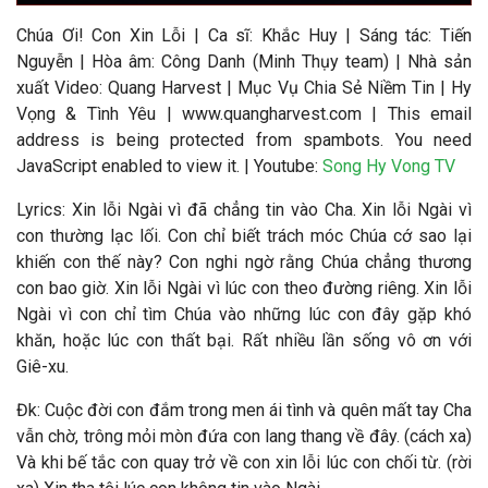
Chúa Ơi! Con Xin Lỗi
|
Ca sĩ:
Khắc Huy
|
Sáng tác:
Tiến
Nguyễn
|
Hòa âm: Công Danh (Minh Thụy team)
|
Nhà sản
xuất Video
: Quang Harvest | Mục Vụ Chia Sẻ Niềm Tin | Hy
Vọng & Tình Yêu | www.quangharvest.com |
This email
address is being protected from spambots. You need
JavaScript enabled to view it.
| Youtube:
Song Hy Vong TV
Lyrics: Xin lỗi Ngài vì đã chẳng tin vào Cha. Xin lỗi Ngài vì
con thường lạc lối. Con chỉ biết trách móc Chúa cớ sao lại
khiến con thế này? Con nghi ngờ rằng Chúa chẳng thương
con bao giờ. Xin lỗi Ngài vì lúc con theo đường riêng. Xin lỗi
Ngài vì con chỉ tìm Chúa vào những lúc con đây gặp khó
khăn, hoặc lúc con thất bại. Rất nhiều lần sống vô ơn với
Giê-xu.
Đk: Cuộc đời con đắm trong men ái tình và quên mất tay Cha
vẫn chờ, trông mỏi mòn đứa con lang thang về đây. (cách xa)
Và khi bế tắc con quay trở về con xin lỗi lúc con chối từ. (rời