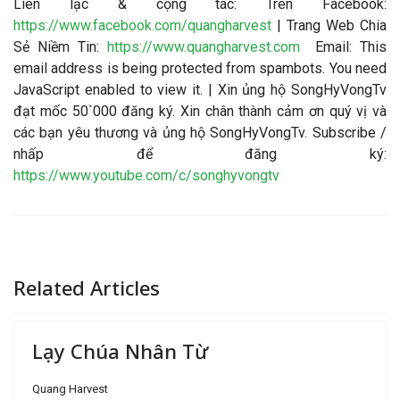
Liên lạc & cộng tác
: Trên Facebook:
https://www.facebook.com/quangharvest
| Trang Web Chia
Sẻ Niềm Tin:
https://www.quangharvest.com
Email:
This
email address is being protected from spambots. You need
JavaScript enabled to view it.
| Xin ủng hộ SongHyVongTv
đạt mốc 50`000 đăng ký. Xin chân thành cảm ơn quý vị và
các bạn yêu thương và ủng hộ SongHyVongTv. Subscribe /
nhấp để đăng ký:
https://www.youtube.com/c/songhyvongtv
Related Articles
Lạy Chúa Nhân Từ
Quang Harvest