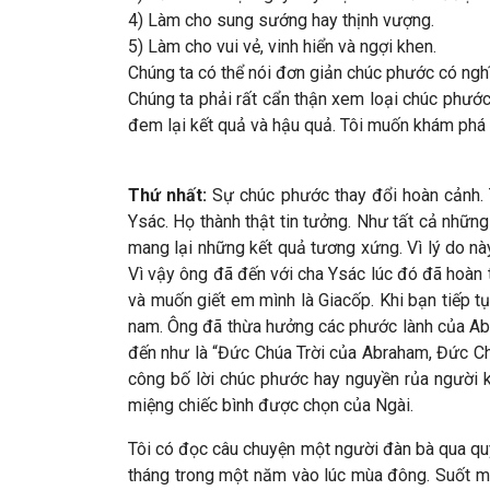
4) Làm cho sung sướng hay thịnh vượng.
5) Làm cho vui vẻ, vinh hiển và ngợi khen.
Chúng ta có thể nói đơn giản chúc phước có ngh
Chúng ta phải rất cẩn thận xem loại chúc phước
đem lại kết quả và hậu quả. Tôi muốn khám phá 
Thứ nhất:
Sự chúc phước thay đổi hoàn cảnh. T
Ysác. Họ thành thật tin tưởng. Như tất cả nhữ
mang lại những kết quả tương xứng. Vì lý do nà
Vì vậy ông đã đến với cha Ysác lúc đó đã hoàn 
và muốn giết em mình là Giacốp. Khi bạn tiếp 
nam. Ông đã thừa hưởng các phước lành của Abra
đến như là “Đức Chúa Trời của Abraham, Đức Chú
công bố lời chúc phước hay nguyền rủa người k
miệng chiếc bình được chọn của Ngài.
Tôi có đọc câu chuyện một người đàn bà qua quy
tháng trong một năm vào lúc mùa đông. Suốt mùa