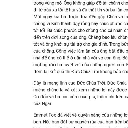
trong vùng mỏ. Ông không giúp đỡ tài chánh cho 
đi từ xấu xa tồi tệ hại và đã thất tín với bà lẫn c
Một ngày kia bà được đưa đến gặp Chúa và tr
chồng vì Kinh thánh dạy rằng hãy chúc phước ch
tới tối. Bà chúc phước cho chồng cho cá nhân ô
đến trên đời sống của ông. Chẳng bao lâu chồng
tốt và ông khởi sự tài trợ cho gia đình. Trong 
của chổng. Công việc làm ăn của ông bắt đầu p
nhà để ông có thể ở gần nhà với vợ con ông. Bằ
một người cha tuyệt vời của những người con. 
đem lại kết quả thì Đức Chúa Trời không bảo ch
Đây là mạng lịnh của Đức Chúa Trời. Đức Chúa T
miệng chúng ta và xét xem những lời này được th
Cơ đốc và bà con của chúng ta, thậm chí trên c
của Ngài.
Emmet Fox đã viết về quyền năng của những lời
bạn. Nếu bạn đặt sự nguyền rủa của bạn trên bấ