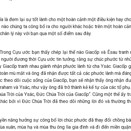
ĩa là đem lại sự tốt lành cho một hoàn cảnh một điều kiện hay ch
 nào chúng ta công bố ra cho người khác hoặc trên một hoàn cản
chân lý này với bạn qua một số điểm sau đây.
rong Cựu ước bạn thấy chép lại thể nào Giacốp và Êsau tranh n
ng người đương thời Cựu ước tin tưởng, rằng sự chúc phước từ nh
y Giacốp tranh nhau giành nhận phước lành từ cha Ysác. Giacốp 
toàn mù mắt và ông đã nhận được tất cả các phước lành mà đáng 
tục theo dõi cuộc sống của Giacốp, bạn sẽ nhận thấy ông nhận đ
ham và Ysác, như vậy ông đã trở thành kẻ kế tự của các tổ phụ.
a Trời của Ysác, Đức Chúa Trời của Giacốp“. Cũng một thể ấy trải
hác bởi vì Đức Chúa Trời đã theo dõi những lời đó và thường t
ền năng hưởng sự công bố lời chúc phước đã thay đổi chồng bà. 
 xuân, mùa hạ và mùa thu ông lìa gia đình và đi đến miền quặng 