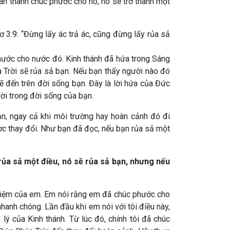
hân thành chúc phước cho nó, nó sẽ trở thành một
 3:9: “Đừng lấy ác trả ác, cũng đừng lấy rủa sả
ước cho nước đó. Kinh thánh đã hứa trong Sáng
a Trời sẽ rủa sả bạn. Nếu bạn thấy người nào đó
 đến trên đời sống bạn. Đây là lời hứa của Đức
ời trong đời sống của bạn.
n, ngay cả khi môi trường hay hoàn cảnh đó đi
c thay đổi. Như bạn đã đọc, nếu bạn rủa sả một
ủa sả một điều, nó sẽ rủa sả bạn, nhưng nếu
nghiệm của em. Em nói rằng em đã chúc phước cho
hanh chóng. Lần đầu khi em nói với tôi điều này,
lý của Kinh thánh. Từ lúc đó, chính tôi đã chúc