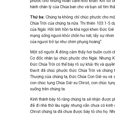
phước cho những hoàn cảnh khó khăn. Khi tôi t
hành chân lý của Chúa ban cho và bạn sẽ tìm th
Thứ ba:
Chúng ta không chỉ chúc phước cho một
Chúa Trời của chúng ta nữa. Thi thiên 103:1-5 dạ
của Ngài. Hỡi linh hồn ta khá ngợi khen Đức Giê 
mạng sống ngươi khỏi chốn hư nát, lấy sự nhơn 
của ngươi trở lại như chim phụng hoàng“.
Một số người Á đông cảm thấy hơi buồn cười ch
Cơ đốc nhân lại chúc phước cho Ngài. Nhưng Ki
Đức Chúa Trời có thể bày rõ sự khải thị và quyền
Đavít đã chúc phước Đức Chúa Trời và chúng t
Thượng của chúng ta, Đức Chúa Con Giê-xu và sự
con chúc tụng Chúa Giê-xu Christ, con chúc tụn
xuống trên chúng ta.
Kinh thánh bày tỏ rằng chúng ta sẽ nhận được p
đã đi nhà thờ lâu ngày nhưng vẫn chưa có kinh 
Christ chúng ta đã chưa được bày tỏ cho họ. Như