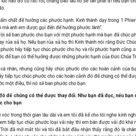
úc nào đó có rắc rối, chẳng bao lâu nó sẽ tàn phai đi nếu bạn c
đó.
ẩm chất để hưởng các phước hạnh. Kinh thánh dạy trong 1 Phierơ
u đó mà anh em được gọi đến để hưởng phước lành“.
ời sẽ ban phước cho bạn với một phước hạnh mà bạn đã chúc ph
hay rủa sả họ. Nếu bạn rủa sả họ thì Kinh thánh nói rằng Đức Chú
hước hãy tiếp tục chúc phước cho họ và rồi phước hạnh cũng sẽ
hước để bạn có thể hưởng được những phước hạnh của Đức Chúa Tr
cá nhân, nhưng cũng hãy chúc phước cho các hoàn cảnh của bạ
ãy tiếp tục chúc phước cho các hoàn cảnh đó để chúng có thể đượ
ớc một điều, thì nó sẽ ban phước cho bạn.
đó để chúng có thể được thay đổi. Như bạn đã đọc, nếu bạn r
ớc cho bạn
i vóc trong thời gian lâu dài và em tôi đã kể cho tôi nghe kinh 
m tiếp tục chúc phước loại vải này thì em bán được vải đó khá n
 Trời đã mở mắt tôi và tôi đã bắt đầu nhận thấy rằng đó là chân 