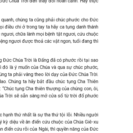
Đức Chúa Trời đến thay đổi hoàn cảnh. Hãy thực
 quanh, chúng ta cũng phải chúc phước cho Đức
ọi điều chi ở trong tay ta hãy ca tụng danh thánh
ác ngươi, chữa lành mọi bệnh tật ngươi, cứu chuộc
ệng ngươi được thoả các vật ngon, tuổi đang thì
 Đức Chúa Trời là Đấng đã có phước rồi tại sao
vì đó là ý muốn của Chúa và qua sự chúc phước,
húng ta phải vâng theo lời dạy của Đức Chúa Trời.
lao. Chúng ta hãy bắt đầu chúc tụng Cha Thiên
 “Chúc tụng Cha thiên thượng của chúng con, ôi,
húa Trời sẽ sẵn sàng mở cửa sổ từ trời đổ phước
ạnh thứ nhất là sự tha thứ tội lỗi. Nhiều người
lý kỳ diệu về ân điển cứu chuộc của Chúa Giê-xu
ân điển cứu rỗi của Ngài, thì quyền năng của Đức