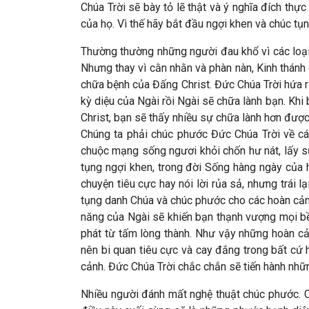
Chúa Trời sẽ bày tỏ lẽ thật và ý nghĩa đích thực
của họ. Vì thế hãy bắt đầu ngợi khen và chúc tụn
Thường thường những người đau khổ vì các loại 
Nhưng thay vì cằn nhằn và phàn nàn, Kinh thánh
chữa bệnh của Đấng Christ. Đức Chúa Trời hứa 
kỳ diệu của Ngài rồi Ngài sẽ chữa lành bạn. Kh
Christ, bạn sẽ thấy nhiều sự chữa lành hơn được
Chúng ta phải chúc phước Đức Chúa Trời về các
chuộc mạng sống ngươi khỏi chốn hư nát, lấy sự
tụng ngợi khen, trong đời Sống hàng ngày của 
chuyện tiêu cực hay nói lời rủa sả, nhưng trái 
tụng danh Chúa và chúc phước cho các hoàn cảnh
năng của Ngài sẽ khiến bạn thạnh vượng mọi bề
phát từ tấm lòng thành. Như vậy những hoàn c
nên bi quan tiêu cực và cay đắng trong bất cứ
cảnh. Đức Chúa Trời chắc chắn sẽ tiến hành nhữ
Nhiều người đánh mất nghệ thuật chúc phước. C