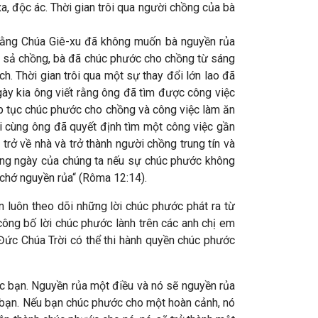
a, độc ác. Thời gian trôi qua người chồng của bà
rằng Chúa Giê-xu đã không muốn bà nguyền rủa
ủa sả chồng, bà đã chúc phước cho chồng từ sáng
. Thời gian trôi qua một sự thay đổi lớn lao đã
gày kia ông viết rằng ông đã tìm được công việc
iếp tục chúc phước cho chồng và công việc làm ăn
i cùng ông đã quyết định tìm một công việc gần
rở về nhà và trở thành người chồng trung tín và
hằng ngày của chúng ta nếu sự chúc phước không
chớ nguyền rủa“ (Rôma 12:14).
n luôn theo dõi những lời chúc phước phát ra từ
 công bố lời chúc phước lành trên các anh chị em
 Đức Chúa Trời có thể thi hành quyền chúc phước
c bạn. Nguyền rủa một điều và nó sẽ nguyền rủa
n bạn. Nếu bạn chúc phước cho một hoàn cảnh, nó