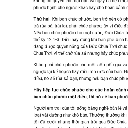
không có quyền làm hại bạn và ngay cả nếu một l
phước hạnh cho người khác hay cho hoàn cảnh 
Thứ hai:
Khi bạn chúc phước, bạn trở nên có ph
trả rủa sả, trái lại, phải chúc phước, ấy vì điề
Nếu bạn chúc phước cho một nước, Đức Chúa Tr
thế ký 12:1-3. Điều này đúng khi bạn phê bình 
đang được quyền năng của Đức Chúa Trời chúc p
Chúa Trời, vì thế chớ rủa sả nhưng hãy chúc p
Không chỉ chúc phước cho một số quốc gia và 
ngược lại kế hoạch hay điều mơ ước của bạn. H
điều, nó sẽ rủa sả bạn, nhưng nếu bạn chúc phư
Hãy tiếp tục chúc phước cho các hoàn cảnh 
bạn chúc phước một điều, thì nó sẽ ban phư
Người em trai của tôi sống bằng nghề bán lẻ vả
loại vải dường như khó bán. Thường thường khi e
tôi đã cười, nhưng thời gian trôi qua Đức Chúa