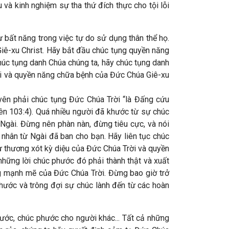
u và kinh nghiệm sự tha thứ đích thực cho tội lỗi
 bất năng trong việc tự do sử dụng thân thể họ.
Giê-xu Christ. Hãy bắt đầu chúc tụng quyền năng
úc tụng danh Chúa chúng ta, hãy chúc tụng danh
rời và quyền năng chữa bệnh của Đức Chúa Giê-xu
uyên phải chúc tụng Đức Chúa Trời “là Đấng cứu
iên 103:4). Quá nhiều người đã khước từ sự chúc
Ngài. Đừng nên phàn nàn, đừng tiêu cực, và nói
ự nhân từ Ngài đã ban cho bạn. Hãy liên tục chúc
ự thương xót kỳ diệu của Đức Chúa Trời và quyền
hững lời chúc phước đó phải thành thật và xuất
g mạnh mẽ của Đức Chúa Trời. Đừng bao giờ trở
hước và trông đợi sự chúc lành đến từ các hoàn
ước, chúc phước cho người khác... Tất cả những