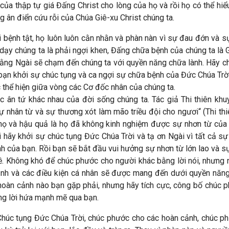
 của thập tự giá Đấng Christ cho lòng của họ và rồi họ có thể hiể
g ân điển cứu rỗi của Chúa Giê-xu Christ chúng ta.
bệnh tật, họ luôn luôn cằn nhằn và phàn nàn vì sự đau đớn và sự
 dạy chúng ta là phải ngợi khen, Đấng chữa bệnh của chúng ta là 
rằng Ngài sẽ chạm đến chúng ta với quyền năng chữa lành. Hãy ch
i bạn khởi sự chúc tụng và ca ngợi sự chữa bệnh của Đức Chúa T
 thể hiện giữa vòng các Cơ đốc nhân của chúng ta.
 ân tứ khác nhau của đời sống chúng ta. Tác giả Thi thiên kh
 nhân từ và sự thương xót làm mão triều đội cho ngươi“ (Thi th
họ và hậu quả là họ đã không kinh nghiệm được sự nhơn từ của 
lại hãy khởi sự chúc tụng Đức Chúa Trời và tạ ơn Ngài vì tất cả s
 của bạn. Rồi bạn sẽ bắt đầu vui hưởng sự nhơn từ lớn lao và s
. Không khó để chúc phước cho người khác bằng lời nói, nhưng n
ảnh và các điều kiện cá nhân sẽ được mang đến dưới quyền năn
 hoàn cảnh nào bạn gặp phải, nhưng hãy tích cực, công bố chúc p
ng lời hứa mạnh mẽ qua bạn.
húc tụng Đức Chúa Trời, chúc phước cho các hoàn cảnh, chúc ph