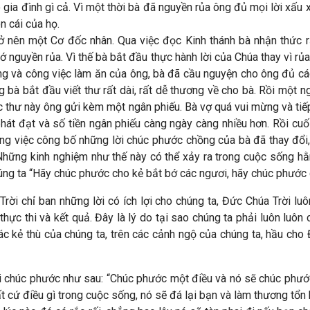
gia đình gì cả. Vì một thời bà đã nguyền rủa ông đủ mọi lời xấu x
on cái của họ.
ở nên một Cơ đốc nhân. Qua việc đọc Kinh thánh bà nhận thức 
ớ nguyền rủa. Vì thế bà bắt đầu thực hành lời của Chúa thay vì r
ng và công việc làm ăn của ông, bà đã cầu nguyện cho ông đủ cách
 bà bắt đầu viết thư rất dài, rất dễ thương về cho bà. Rồi một n
bức thư này ông gửi kèm một ngân phiếu. Bà vợ quá vui mừng và t
hát đạt và số tiền ngân phiếu càng ngày càng nhiều hơn. Rồi cuố
ng việc công bố những lời chúc phước chồng của bà đã thay đổi, t
Những kinh nghiệm như thế này có thể xảy ra trong cuộc sống 
úng ta “Hãy chúc phước cho kẻ bắt bớ các ngươi, hãy chúc phước 
rời chỉ ban những lời có ích lợi cho chúng ta, Đức Chúa Trời luô
ực thi và kết quả. Đây là lý do tại sao chúng ta phải luôn luôn
ác kẻ thù của chúng ta, trên các cảnh ngộ của chúng ta, hầu cho
 chúc phước như sau: “Chúc phước một điều và nó sẽ chúc phướ
t cứ điều gì trong cuộc sống, nó sẽ đá lại bạn và làm thương tổ