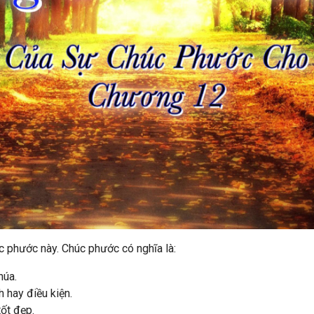
c phước này. Chúc phước có nghĩa là:
húa.
 hay điều kiện.
ốt đẹp.