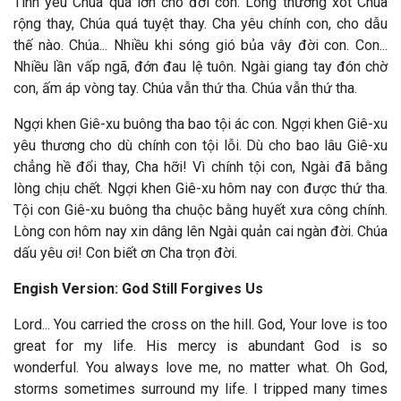
Tình yêu Chúa quá lớn cho đời con. Lòng thương xót Chúa
rộng thay, Chúa quá tuyệt thay. Cha yêu chính con, cho dẫu
thế nào. Chúa... Nhiều khi sóng gió bủa vây đời con. Con...
Nhiều lần vấp ngã, đớn đau lệ tuôn. Ngài giang tay đón chờ
con, ấm áp vòng tay. Chúa vẫn thứ tha. Chúa vẫn thứ tha.
Ngợi khen Giê-xu buông tha bao tội ác con.
Ngợi khen Giê-xu
yêu thương cho dù chính con tội lỗi. Dù cho bao lâu Giê-xu
chẳng hề đổi thay, Cha hỡi! Vì chính tội con, Ngài đã bằng
lòng chịu chết. Ngợi khen Giê-xu hôm nay con được thứ tha.
Tội con Giê-xu buông tha chuộc bằng huyết xưa công chính.
Lòng con hôm nay xin dâng lên Ngài quản cai ngàn đời. Chúa
dấu yêu ơi! Con biết ơn Cha trọn đời.
Engish Version: God Still Forgives Us
Lord... You carried the cross on the hill. God, Your love is too
great for my life. His mercy is abundant God is so
wonderful. You always love me, no matter what. Oh God,
storms sometimes surround my life. I tripped many times