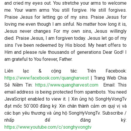
and cried my eyes out. You stretche your arms to welcome
me. Your warm arms You still forgive. He still forgives.
Praise Jesus for letting go of my sins. Praise Jesus for
loving me even though I am sinful. No matter how long it is,
Jesus never changes For my own sins, Jesus willingly
died. Praise Jesus, I am forgiven today. Jesus let go of my
sins I’ve been redeemed by His blood. My heart offers to
Him and please rule thousands of generations Dear God! I
am grateful to You forever, Father.
Liên lạc & cộng tác
: Trên Facebook:
https://www.facebook.com/quangharvest
| Trang Web Chia
Sẻ Niềm Tin:
https://www.quangharvest.com
Email:
This
email address is being protected from spambots. You need
JavaScript enabled to view it.
| Xin ủng hộ SongHyVongTv
đạt mốc 50`000 đăng ký. Xin chân thành cảm ơn quý vị và
các bạn yêu thương và ủng hộ SongHyVongTv. Subscribe /
nhấp để đăng ký:
https://www.youtube.com/c/songhyvongtv