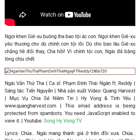
Ngợi khen Giê-xu buông tha bao tội ác con.
Ngợi khen Giê-xu
yêu thương cho dù chính con tội lỗi. Dù cho bao lâu Giê-xu
chẳng hề đổi thay, Cha hỡi! Vì chính tội con, Ngài đã bằng
lòng chịu chết.
Ngài Vẫn Thứ Tha
|
Ca sĩ:
Phạm Đình Thái Ngân ft. Reddy
|
Sáng tác: Tiến Nguyễn
|
Nhà sản xuất Video
: Quang Harvest
| Mục Vụ Chia Sẻ Niềm Tin | Hy Vọng & Tình Yêu |
www.quangharvest.com |
This email address is being
protected from spambots. You need JavaScript enabled to
view it.
| Youtube:
Song Hy Vong TV
Lyrics: Chúa... Ngài mang thánh giá ở trên đồi xưa. Chúa...