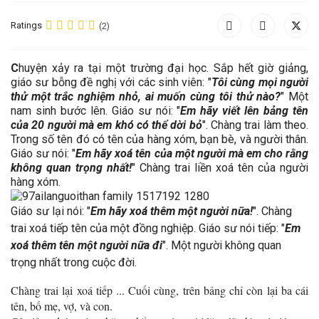
Ratings
(2)
C
huyện xảy ra tại một trường đại học. Sắp hết giờ giảng,
giáo sư bỗng đề nghị với các sinh viên: "
Tôi cùng mọi người
thử một trắc nghiệm nhỏ, ai muốn cùng tôi thử nào?
" Một
nam sinh bước lên. Giáo sư nói: "
Em hãy viết lên bảng tên
của 20 người mà em khó có thể dời bỏ
". Chàng trai làm theo.
Trong số tên đó có tên của hàng xóm, bạn bè, và người thân.
Giáo sư nói: "
Em hãy xoá tên của một người mà em cho rằng
không quan trọng nhất!
" Chàng trai liền xoá tên của người
hàng xóm.
Giáo sư lại nói: "
Em hãy xoá thêm một người nữa!
". Chàng
trai xoá tiếp tên của một đồng nghiệp. Giáo sư nói tiếp: "
Em
xoá thêm tên một người nữa đi
". Một người không quan
trọng nhất trong cuộc đời.
Chàng trai lại xoá tiếp ... Cuối cùng, trên bảng chỉ còn lại ba cái
tên, bố mẹ, vợ, và con.