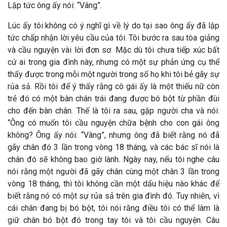
Lập tức ông ấy nói: “Vâng”.
Lúc ấy tôi không có ý nghĩ gì về lý do tại sao ông ấy đã lập
tức chấp nhận lời yêu cầu của tôi. Tôi bước ra sau tòa giảng
và cầu nguyện vài lời đơn sơ. Mặc dù tôi chưa tiếp xúc bất
cứ ai trong gia đình này, nhưng có một sự phản ứng cụ thể
thấy được trong mỗi một người trong số họ khi tôi bẻ gãy sự
rủa sả. Rồi tôi để ý thấy rằng cô gái ấy là một thiếu nữ còn
trẻ đó có một bàn chân trái đang được bó bột từ phần đùi
cho đến bàn chân. Thế là tôi ra sau, gặp người cha và nói:
“Ông có muốn tôi cầu nguyện chữa bệnh cho con gái ông
không? Ông ấy nói: “Vâng”, nhưng ông đã biết rằng nó đã
gãy chân đó 3 lần trong vòng 18 tháng, và các bác sĩ nói là
chân đó sẽ không bao giờ lành. Ngày nay, nếu tôi nghe câu
nói rằng một người đã gãy chân cùng một chân 3 lần trong
vòng 18 tháng, thì tôi không cần một dấu hiệu nào khác để
biết rằng nó có một sự rủa sả trên gia đình đó. Tuy nhiên, vì
cái chân đang bị bó bột, tôi nói rằng điều tôi có thể làm là
giữ chân bó bột đó trong tay tôi và tôi cầu nguyện. Câu