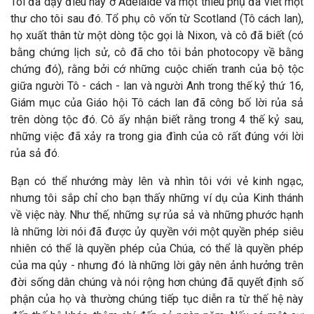
Tôi đã dạy điều này ở Adelaide và một thiếu phụ đã viết một
thư cho tôi sau đó. Tổ phụ cô vốn từ Scotland (Tô cách lan),
họ xuất thân từ một dòng tộc gọi là Nixon, và cô đã biết (có
bằng chứng lịch sử, cô đã cho tôi bản photocopy về bằng
chứng đó), rằng bởi cớ những cuộc chiến tranh của bộ tộc
giữa người Tô - cách - lan và người Anh trong thế kỷ thứ 16,
Giám mục của Giáo hội Tô cách lan đã công bố lời rủa sả
trên dòng tộc đó. Cô ấy nhận biết rằng trong 4 thế kỷ sau,
những việc đã xảy ra trong gia đình của cô rất đúng với lời
rủa sả đó.
Bạn có thể nhướng mày lên và nhìn tôi với vẻ kinh ngạc,
nhưng tôi sắp chỉ cho bạn thấy những ví dụ của Kinh thánh
về việc này. Như thế, những sự rủa sả và những phước hạnh
là những lời nói đã được ủy quyền với một quyền phép siêu
nhiên có thể là quyền phép của Chúa, có thể là quyền phép
của ma qủy - nhưng đó là những lời gây nên ảnh hưởng trên
đời sống dân chúng và nói rộng hơn chúng đã quyết định số
phận của họ và thường chúng tiếp tục diễn ra từ thế hệ này