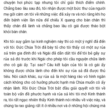
chuyện hơi phức tạp nhưng tôi chỉ giải thích điểm chính.
Chẳng bao lâu sau đó, tôi nhận được một bức thư của người
mẹ gởi cám ơn tôi về những việc đã xảy ra và nói rằng khi họ
đến bệnh viện lần nữa để chiếu X quang cho bàn chân thì
thấy chân đã lành và chẳng bao lâu cô gái được tháo bột
khỏi bàn chân.
Khi tôi suy gẫm lại kinh nghiệm này thì có một ý nghĩ đã đến
với tôi. Đức Chúa Trời đã bày tỏ cho tôi thấy có một sự rủa
sả trên gia đình đó và Ngài đã dẫn dắt tôi để tôi bẻ gãy sự
rủa sả đó trước khi Ngài cho phép tôi cầu nguyện chữa lành
cho cô gái ấy. Tại sao? Câu kết luận của tôi là cô gái ấy
không được chữa lành cho đến khi sự rủa sả đã được thủ
tiêu. Nói cách khác, sự rủa sả là một hàng rào vô hình ngăn
cách không cho cô hưởng phước hạnh mà Chúa muốn cô ấy
nhận lãnh. Rồi Đức Chúa Trời bắt đầu giải quyết với tôi về
toàn bộ vấn đề phước hạnh và rủa sả khi tôi mở Kinh thánh
ra, tôi rất ngạc nhiên thấy Kinh thánh nói nhiều về việc này, và
chúng ta rao giảng rất ít ở nhiều nơi và ở những hội chúng mà