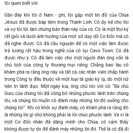
tôi quen biết với.
Gần đây khi tôi ở Nam - phi, tôi gặp một tín đồ của Chúa
Jêsus đã được báp têm trong Thánh Linh. Cô ấy kể cho tôi
và vợ tôi lời làm chứng bản thân này của cô. Cô là một thơ ký
rất giỏi và dưới ảnh hưởng của một số dạy dỗ Cơ Đốc mà cô
đã nghe được. Cô đã cầu nguyện để có một việc làm được
trả lương rất hậu trong nghề của cô tại Cavo Town. Cô đã
được như ý. Cô đã làm việc cho một người đàn ông vốn là
chủ tịch của công ty thương mại riêng. Chẳng bao lâu cô
khám phá ra rằng ông này và tất cả các nhân viên chấp hành
trong Công ty đều thuộc về một loại tà giáo kỳ lạ, do một nữ
tiên tri lãnh đạo. Một ngày kia, ông chủ nói với cô: “Bà chủ
Guru của chúng tôi đã công bố những phước lành trên chúng
tôi, và chúng tôi muốn cô đánh máy những lời đó xuống cho
chúng tôi”. Khi cô khởi sự đánh máy, cô khám phá ra rằng đó
là những lời gì chứ không phải là lời chúc phước lành. Và vì là
một Cơ đốc nhân đã dâng mình cho Chúa, cô cảm thấy
không được tự do để đánh máy những lời đó. Thế là cô đã đi