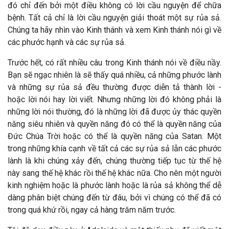
đó chỉ đến bởi một điều không có lời cầu nguyện để chữa
bệnh. Tất cả chỉ là lời cầu nguyện giải thoát một sự rủa sả.
Chúng ta hãy nhìn vào Kinh thánh và xem Kinh thánh nói gì về
các phước hạnh và các sự rủa sả.
Trước hết, có rất nhiều câu trong Kinh thánh nói về điều nầy.
Bạn sẽ ngạc nhiên là sẽ thấy quá nhiều, cả những phước lành
và những sự rủa sả đều thường được diễn tả thành lời -
hoặc lời nói hay lời viết. Nhưng những lời đó không phải là
những lời nói thường, đó là những lời đã được ủy thác quyền
năng siêu nhiên và quyền năng đó có thể là quyền năng của
Đức Chúa Trời hoặc có thể là quyền năng của Satan. Một
trong những khía cạnh về tất cả các sự rủa sả lẫn các phước
lành là khi chúng xảy đến, chúng thường tiếp tục từ thế hệ
này sang thế hệ khác rồi thế hệ khác nữa. Cho nên một người
kinh nghiệm hoặc là phước lành hoặc là rủa sả không thể dễ
dàng phân biệt chúng đến từ đâu, bởi vì chúng có thể đã có
trong quá khứ rồi, ngay cả hàng trăm năm trước.