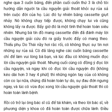
nghe qua 3 cuốn băng, đến phần cuối cuốn thứ 3 là chỗ tôi
hướng dẫn người ta cầu nguyễn giải thoát khỏi sự rủa sả
trên cuộc đời của họ. Lúc đó tự nhiên băng cassette giựt
nhảy. Nó không chạy tiếp được, không chạy lui và cũng
không lấy ra được. Bấy giờ đó là một tình thế hoàn toàn siêu
nhiên. Nhưng bà tín đồ mang cassette đến đã đánh máy lời
cầu nguyện giải cứu đó ra giấy trước đấy có mang theo.
Thiếu phụ Do Thái nầy hơi rắc rối, cô không thực sự tin nơi
những sự rủa sả. Cô đã lắng nghe các cuốn băng cassette
chỉ để làm vui lòng bà bạn, và lúc đầu cô không muốn đọc
lời cầu nguyện giải thoát. Nhưng cuối cùng cô đồng ý đọc lời
cầu nguyện, và ngay khi cô đọc lời cầu nguyện đó (không
kéo dài hơn 3 hay 4 phút) thì những ngón tay của cô không
còn co lại nữa, chúng đã hoàn toàn tự do, sự đau đớn ngưng
ngay, và lúc cô vừa đọc xong lời cầu nguyện giải thoát thì cô
hoàn toàn lành bệnh.
Rồi cô trở lại ông bác sĩ cũ để tái khám, và theo lời bác sĩ, về
phương diện y khoa cô đã hoàn toàn được chữa lành. Điều