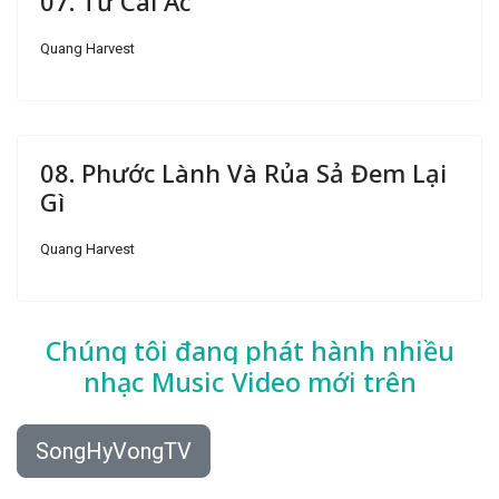
07. Từ Cái Ác
Quang Harvest
08. Phước Lành Và Rủa Sả Đem Lại
Gì
Quang Harvest
Chúng tôi đang phát hành nhiều
nhạc
Music Video mới trên
SongHyVongTV