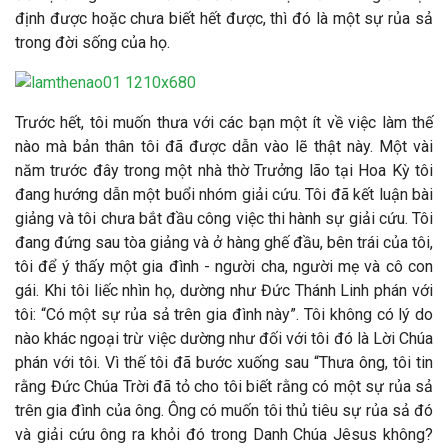
định được hoặc chưa biết hết được, thì đó là một sự rủa sả
trong đời sống của họ.
Trước hết, tôi muốn thưa với các bạn một ít về việc làm thế
nào mà bản thân tôi đã được dẫn vào lẽ thật này. Một vài
năm trước đây trong một nhà thờ Trưởng lão tại Hoa Kỳ tôi
đang hướng dẫn một buổi nhóm giải cứu. Tôi đã kết luận bài
giảng và tôi chưa bắt đầu công việc thi hành sự giải cứu. Tôi
đang đứng sau tòa giảng và ở hàng ghế đầu, bên trái của tôi,
tôi để ý thấy một gia đình - người cha, người mẹ và cô con
gái. Khi tôi liếc nhìn họ, dường như Đức Thánh Linh phán với
tôi: “Có một sự rủa sả trên gia đình này”. Tôi không có lý do
nào khác ngoại trừ việc dường như đối với tôi đó là Lời Chúa
phán với tôi. Vì thế tôi đã bước xuống sau “Thưa ông, tôi tin
rằng Đức Chúa Trời đã tỏ cho tôi biết rằng có một sự rủa sả
trên gia đình của ông. Ông có muốn tôi thủ tiêu sự rủa sả đó
và giải cứu ông ra khỏi đó trong Danh Chúa Jêsus không?