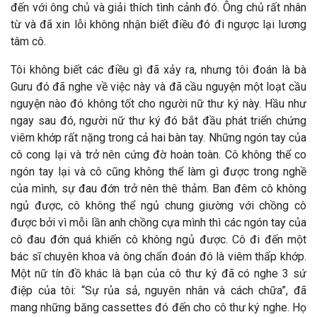
đến với ông chủ và giải thích tình cảnh đó. Ông chủ rất nhân
từ và đã xin lỗi không nhận biết điều đó đi ngược lại lương
tâm cô.
Tôi không biết các điều gì đã xảy ra, nhưng tôi đoán là bà
Guru đó đã nghe về việc này và đã cầu nguyện một loạt cầu
nguyện nào đó không tốt cho người nữ thư ký này. Hầu như
ngay sau đó, người nữ thư ký đó bắt đầu phát triển chứng
viêm khớp rất nặng trong cả hai bàn tay. Những ngón tay của
cô cong lại và trở nên cứng đờ hoàn toàn. Cô không thể co
ngón tay lại và cô cũng không thể làm gì được trong nghề
của mình, sự đau đớn trở nên thê thảm. Ban đêm cô không
ngủ được, cô không thể ngủ chung giường với chồng cô
được bởi vì mỗi lần anh chồng cựa mình thì các ngón tay của
cô đau đớn quá khiến cô không ngủ được. Cô đi đến một
bác sĩ chuyên khoa và ông chẩn đoán đó là viêm thấp khớp.
Một nữ tín đồ khác là bạn của cô thư ký đã có nghe 3 sứ
điệp của tôi: “Sự rủa sả, nguyên nhân và cách chữa”, đã
mang những băng cassettes đó đến cho cô thư ký nghe. Họ