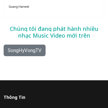
Quang Harvest
Chúng tôi đang phát hành nhiều
nhạc
Music Video mới trên
SongHyVongTV
Thông Tin