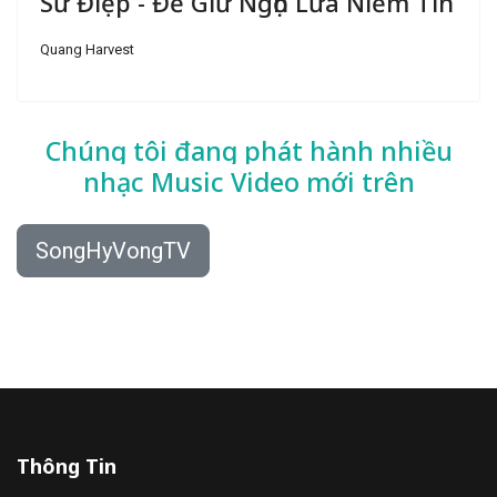
Sứ Điệp - Để Giữ Ngọn Lửa Niềm Tin
Quang Harvest
Chúng tôi đang phát hành nhiều
nhạc
Music Video mới trên
SongHyVongTV
Thông Tin