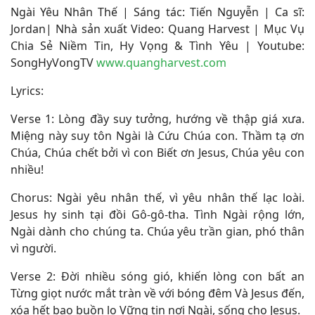
Ngài Yêu Nhân Thế | Sáng tác: Tiến Nguyễn | Ca sĩ:
Jordan| Nhà sản xuất Video: Quang Harvest | Mục Vụ
Chia Sẻ Niềm Tin, Hy Vọng & Tình Yêu | Youtube:
SongHyVongTV
www.quangharvest.com
Lyrics:
Verse 1: Lòng đầy suy tưởng, hướng về thập giá xưa.
Miệng này suy tôn Ngài là Cứu Chúa con. Thầm tạ ơn
Chúa, Chúa chết bởi vì con Biết ơn Jesus, Chúa yêu con
nhiều!
Chorus: Ngài yêu nhân thế, vì yêu nhân thế lạc loài.
Jesus hy sinh tại đồi Gô-gô-tha. Tình Ngài rộng lớn,
Ngài dành cho chúng ta. Chúa yêu trần gian, phó thân
vì người.
Verse 2: Đời nhiều sóng gió, khiến lòng con bất an
Từng giọt nước mắt tràn về với bóng đêm Và Jesus đến,
xóa hết bao buồn lo Vững tin nơi Ngài, sống cho Jesus.