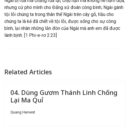
Ngài bị rủa mà chẳng rủa lại, chịu nạn mà không hề hăm dọa,
nhưng cứ phó mình cho Đấng xử đoán công bình; Ngài gánh
tội lỗi chúng ta trong thân thể Ngài trên cây gỗ, hầu cho
chúng ta là kẻ đã chết về tội lỗi, được sống cho sự công
bình; lại nhân những lằn đòn của Ngài mà anh em đã được
lành bịnh. [1 Phi-e-rơ 2:23]
Related Articles
04. Dùng Gươm Thánh Linh Chống
Lại Ma Quỉ
Quang Harvest