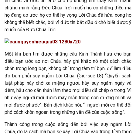
tin chắc và đức tin là ở chỗ họ không tìm thấy Kinh Thánh
chứng minh rằng Đức Chúa Trời muốn họ có những điều mà
họ đang ao ước, họ có thể hy vọng Lời Chúa đã hứa, xong họ
không thể biết chắc, bởi vì đức tin bắt đầu ở chỗ biết được ý
muốn của Đức Chúa Trời.
Một khi bạn tìm được những câu Kinh Thánh hứa cho bạn
điều bạn ước ao nơi Chúa, hãy ghi khắc nó một cách chắc
chắn trong lòng bạn, không chỉ trong tâm trí bạn, để làm điều
đó bạn phải suy ngẫm Lời Chúa. (Giô-suê l:8) “Quyển sách
luật pháp này chớ xa miệng ngươi, hãy suy ngẫm ngày và
đêm, hầu cho cẩn thận làm theo mọi điều đã chép ở trong. Vì
như vậy ngươi mới được may mắn trong con đường mình và
mới được phước”. Bản dịch khác nói: “...ngươi mới có thể đối
phó cách khôn ngoan trong những vấn đề của cuộc sống”.
Thành công trong cuộc sống đến bởi việc suy ngẫm Lời
Chúa, đó là cách mà bạn sẽ xây Lời Chúa vào trong tiềm thức