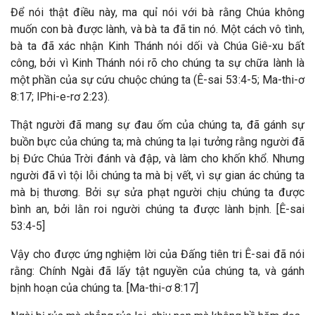
Để nói thật điều này, ma quỉ nói với bà rằng Chúa không
muốn con bà được lành, và bà ta đã tin nó. Một cách vô tình,
bà ta đã xác nhận Kinh Thánh nói dối và Chúa Giê-xu bất
công, bởi vì Kinh Thánh nói rõ cho chúng ta sự chữa lành là
một phần của sự cứu chuộc chúng ta (Ê-sai 53:4-5; Ma-thi-ơ
8:17; lPhi-e-rơ 2:23).
Thật người đã mang sự đau ốm của chúng ta, đã gánh sự
buồn bực của chúng ta; mà chúng ta lại tưởng rằng người đã
bị Đức Chúa Trời đánh và đập, và làm cho khốn khổ. Nhưng
người đã vì tội lỗi chúng ta mà bị vết, vì sự gian ác chúng ta
mà bị thương. Bởi sự sửa phạt người chịu chúng ta được
bình an, bởi lằn roi người chúng ta được lành bịnh. [Ê-sai
53:4-5]
Vậy cho được ứng nghiệm lời của Đấng tiên tri Ê-sai đã nói
rằng: Chính Ngài đã lấy tật nguyền của chúng ta, và gánh
bịnh hoạn của chúng ta. [Ma-thi-ơ 8:17]