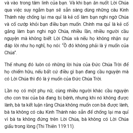
và vào trong tâm linh của bạn. Và khi bạn ăn nuốt Lời Chúa
qua việc suy ngẫm bạn sẽ sẵn sàng dùng những câu Kinh
Thánh này chống lại ma quỉ là kẻ cố làm bạn nghi ngờ Chúa
và cố cướp khỏi bạn điều bạn muốn. Chính ma quỉ là kẻ cố
gắng làm bạn nghi ngờ Chúa, nhiều lần, nhiều người cầu
nguyện mà không biết Lời Chúa và nếu họ không nhận sự
đáp lời như họ nghĩ, họ nói: “Ồ đó không phải là ý muốn của
Chúa”.
Thế nhưng đó luôn có những lời hứa của Đức Chúa Trời để
họ chiếm hữu, nếu bất cứ điều gì bạn đang cầu nguyện mà
có Lời Chúa thì đó là ý muốn của Đức Chúa Trời.
Lần nọ có một phụ nữ, cùng nhiều người khác cầu nguyện
cho con trai của bà đang bị bệnh, nhưng khi nó không được
lành, bà ta kết luận rằng Chúa không muốn con bà được lành,
bà ta không có câu Kinh Thánh nào sẵn để chống lại ma quỉ
vì bà ta không đứng trên Lời Chúa, bà không có Lời Chúa
giấu trong lòng (Thi Thiên 119:11).