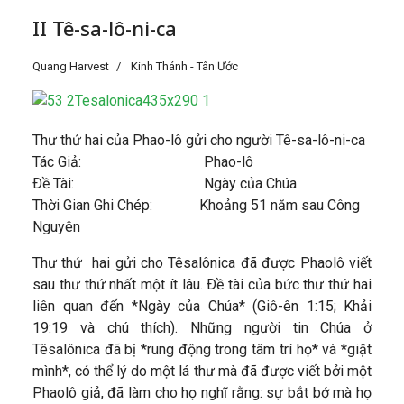
II Tê-sa-lô-ni-ca
Quang Harvest
Kinh Thánh - Tân Ước
Thư thứ hai của Phao-lô gửi cho người Tê-sa-lô-ni-ca
Tác Giả: Phao-lô
Ðề Tài: Ngày của Chúa
Thời Gian Ghi Chép: Khoảng 51 năm sau Công
Nguyên
Thư thứ hai gửi cho Têsalônica đã được Phaolô viết
sau thư thứ nhất một ít lâu. Ðề tài của bức thư thứ hai
liên quan đến *Ngày của Chúa* (Giô-ên 1:15; Khải
19:19 và chú thích). Những người tin Chúa ở
Têsalônica đã bị *rung động trong tâm trí họ* và *giật
mình*, có thể lý do một lá thư mà đã được viết bởi một
Phaolô giả, đã làm cho họ nghĩ rằng: sự bắt bớ mà họ