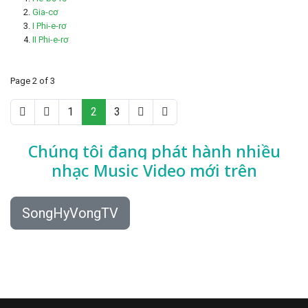
Gia-cơ
I Phi-e-rơ
II Phi-e-rơ
Page 2 of 3
1
2
3
Chúng tôi đang phát hành nhiều
nhạc
Music Video mới trên
SongHyVongTV