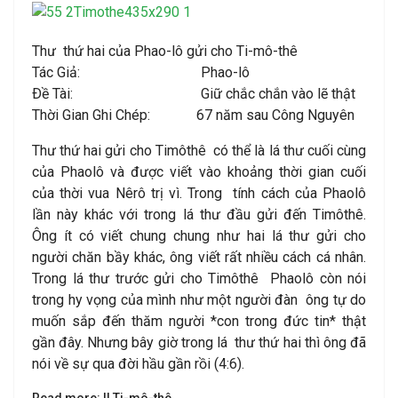
Thư thứ hai của Phao-lô gửi cho Ti-mô-thê
Tác Giả: Phao-lô
Ðề Tài: Giữ chắc chắn vào lẽ thật
Thời Gian Ghi Chép: 67 năm sau Công Nguyên
Thư thứ hai gửi cho Timôthê có thể là lá thư cuối cùng
của Phaolô và được viết vào khoảng thời gian cuối
của thời vua Nêrô trị vì. Trong tính cách của Phaolô
lần này khác với trong lá thư đầu gửi đến Timôthê.
Ông ít có viết chung chung như hai lá thư gửi cho
người chăn bầy khác, ông viết rất nhiều cách cá nhân.
Trong lá thư trước gửi cho Timôthê Phaolô còn nói
trong hy vọng của mình như một người đàn ông tự do
muốn sắp đến thăm người *con trong đức tin* thật
gần đây. Nhưng bây giờ trong lá thư thứ hai thì ông đã
nói về sự qua đời hầu gần rồi (4:6).
Read more: II Ti-mô-thê