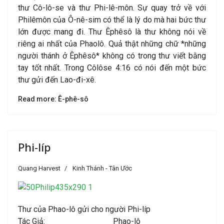
thư Cô-lô-se và thư Phi-lê-môn. Sự quay trở về với
Philêmôn của Ô-nê-sim có thể là lý do mà hai bức thư
lớn được mang đi. Thư Êphêsô là thư không nói về
riêng ai nhất của Phaolô. Quả thật những chữ *những
người thánh ở Êphêsô* không có trong thư viết bằng
tay tốt nhất. Trong Côlôse 4:16 có nói đến một bức
thư gửi đến Lao-đi-xê.
Read more: Ê-phê-sô
Phi-líp
Quang Harvest
Kinh Thánh - Tân Ước
Thư của Phao-lô gửi cho người Phi-líp
Tác Giả: Phao-lô