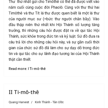
Thư thứ nhất gửi cho Timôthê có thể đã được viết vào
năm cuối cùng cuộc đời Phaolô. Cùng với thư thứ hai
Timôthê và thư Tít lá thư được quen biết là một lá thư
của người mục sư (=bức thư người chăn bầy). Vào
đầu thập niên thứ nhất khi Hội Thánh số lượng tăng
trưởng, thì những câu hỏi được đặt ra về qui tắc Hội
Thánh, sức khỏe trong đức tin và kỷ luật. Sứ đồ đưa ra
câu trả lời cho những câu hỏi này, và sự gần cuối thời
gian của chức sứ đồ đã làm cho sự dạy dỗ trong đức
tin và qui tắc cho sự lãnh đạo tương lai của Hội Thánh
thật cần thiết.
Read more: I Ti-mô-thê
II Ti-mô-thê
Quang Harvest
Kinh Thánh - Tân Ước