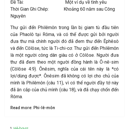
Ðề Tài: Một ví dụ về tình yêu
Thời Gian Ghi Chép: Khoảng 60 năm sau Công
Nguyên
Thư gửi đến Philêmôn trong lần bị giam tù đầu tiên
của Phaolô tại Rôma, và có thể được gửi bởi người
đưa thư mà chính người đó đã đem thư đến Êphêsô
và đến Côlôse, tức là Ti-chi-cơ. Thư gửi đến Philêmôn
là một người công dân giàu có ở Côlôse. Người đưa
thư đã đem theo một người đồng hành là Ô-nê-sim
(Côlôse 4:9). Ônêsim, nghĩa của cái tên này là *có
lợi/dùng được*. Ônêsim đã không có lợi cho chủ của
mình là Philêmôn (câu 11), vì có thể người đầy tớ này
đã ăn cắp của chủ mình (câu 18), và đã chạy chốn đến
Rôma.
Read more: Phi-lê-môn
Hê-bơ-rơ