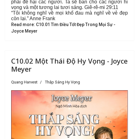
phải để hại các ngươi. Ta sẽ ban cho các ngươi hi
vọng và một tương lai tươi sáng. Giê-rê-mi 29:11
“Tôi không nghĩ về mọi khổ đau mà nghĩ về vẻ đẹp
còn lại.” Anne Frank
Read more: C10.01 Tìm Điều Tốt Đẹp Trong Mọi Sự -
Joyce Meyer
C10.02 Một Thái Độ Hy Vọng - Joyce
Meyer
Quang Harvest
Thắp Sáng Hy Vọng