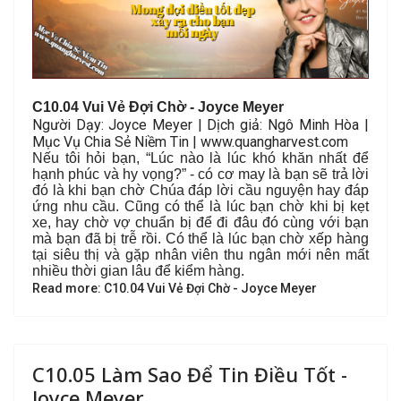
C10.04 Vui Vẻ Đợi Chờ
- Joyce Meyer
Người Dạy: Joyce Meyer | Dịch giả: Ngô Minh Hòa |
Mục Vụ Chia Sẻ Niềm Tin | www.quangharvest.com
Nếu tôi hỏi bạn, “Lúc nào là lúc khó khăn nhất để
hạnh phúc và hy vọng?” - có cơ may là bạn sẽ trả lời
đó là khi bạn chờ Chúa đáp lời cầu nguyện hay đáp
ứng nhu cầu. Cũng có thể là lúc bạn chờ khi bị kẹt
xe, hay chờ vợ chuẩn bị để đi đâu đó cùng với bạn
mà bạn đã bị trễ rồi. Có thể là lúc bạn chờ xếp hàng
tại siêu thị và gặp nhân viên thu ngân mới nên mất
nhiều thời gian lâu để kiểm hàng.
Read more: C10.04 Vui Vẻ Đợi Chờ - Joyce Meyer
C10.05 Làm Sao Để Tin Điều Tốt -
Joyce Meyer