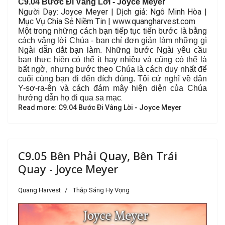
C9.04 Bước Ði Vâng Lời - Joyce Meyer
Người Dạy: Joyce Meyer | Dịch giả: Ngô Minh Hòa |
Mục Vụ Chia Sẻ Niềm Tin | www.quangharvest.com
Một trong những cách bạn tiếp tục tiến bước là bằng
cách vâng lời Chúa - bạn chỉ đơn giản làm những gì
Ngài dẫn dắt bạn làm. Những bước Ngài yêu cầu
bạn thực hiện có thể ít hay nhiều và cũng có thể là
bất ngờ, nhưng bước theo Chúa là cách duy nhất để
cuối cùng bạn đi đến đích đúng. Tôi cứ nghĩ về dân
Y-sơ-ra-ên và cách đám mây hiện diện của Chúa
.
hướng dẫn họ đi qua sa mạc
Read more: C9.04 Bước Ði Vâng Lời - Joyce Meyer
C9.05 Bên Phải Quay, Bên Trái
Quay - Joyce Meyer
Quang Harvest
Thắp Sáng Hy Vọng