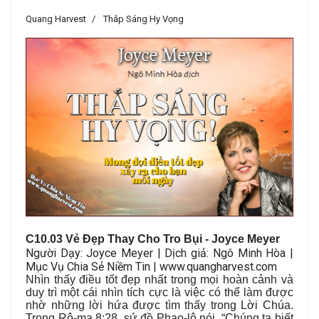
Quang Harvest
Thắp Sáng Hy Vọng
C
10.03 Vẻ Đẹp Thay Cho Tro Bụi
- Joyce Meyer
Người Dạy: Joyce Meyer | Dịch giả: Ngô Minh Hòa |
Mục Vụ Chia Sẻ Niềm Tin | www.quangharvest.com
Nhìn thấy điều tốt đẹp nhất trong mọi hoàn cảnh và
duy trì một cái nhìn tích cực là việc có thể làm được
nhờ những lời hứa được tìm thấy trong Lời Chúa.
Trong Rô-ma 8:28, sứ đồ Phao-lô nói, “Chúng ta biết