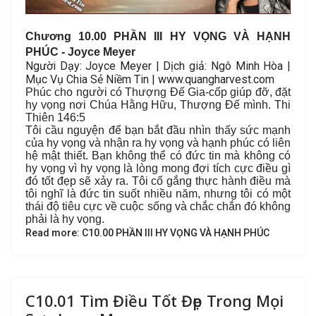
Chương 10.00 PHẦN III HY VỌNG VÀ HẠNH
PHÚC - Joyce Meyer
Người Dạy: Joyce Meyer | Dịch giả: Ngô Minh Hòa |
Mục Vụ Chia Sẻ Niềm Tin | www.quangharvest.com
Phúc cho người có Thượng Đế Gia-cốp giúp đỡ, đặt
hy vọng nơi Chúa Hằng Hữu, Thượng Đế mình. Thi
Thiên 146:5
Tôi cầu nguyện để bạn bắt đầu nhìn thấy sức mạnh
của hy vọng và nhận ra hy vọng và hạnh phúc có liên
hệ mật thiết. Bạn không thể có đức tin mà không có
hy vọng vì hy vọng là lòng mong đợi tích cực điều gì
đó tốt đẹp sẽ xảy ra. Tôi cố gắng thực hành điều mà
tôi nghĩ là đức tin suốt nhiều năm, nhưng tôi có một
thái độ tiêu cực về cuộc sống và chắc chắn đó không
phải là hy vọng.
Read more: C10.00 PHẦN III HY VỌNG VÀ HẠNH PHÚC
C10.01 Tìm Điều Tốt Đẹp Trong Mọi