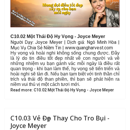
C10.02 Một Thái Độ Hy Vọng - Joyce Meyer
Người Dạy: Joyce Meyer | Dịch giả: Ngô Minh Hòa |
Mục Vụ Chia Sẻ Niềm Tin | www.quangharvest.com
Hy vọng và hoài nghi không sống chung được. Đây
là lý do tin điều tốt đẹp nhất về con người và về
những nhiệm vụ bạn gánh vác mỗi ngày là điều rất
quan trọng - khi bạn làm thế, hy vọng sẽ tiến triển và
hoài nghi sẽ tàn đi. Nếu bạn tạm biệt với tinh thần chỉ
trích và thái độ than phiền, thì bạn sẽ phát hiện ra
niềm vui thú vị một cách tươi mới.
Read more: C10.02 Một Thái Độ Hy Vọng - Joyce Meyer
C10.03 Vẻ Đẹp Thay Cho Tro Bụi -
Joyce Meyer