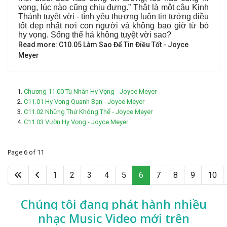
vọng, lúc nào cũng chịu đựng.” Thật là một câu Kinh
Thánh tuyệt vời - tình yêu thương luôn tin tưởng điều
tốt đẹp nhất nơi con người và không bao giờ từ bỏ
hy vọng. Sống thế há không tuyệt vời sao?
Read more: C10.05 Làm Sao Để Tin Điều Tốt - Joyce
Meyer
Chương 11.00 Tù Nhân Hy Vọng - Joyce Meyer
C11.01 Hy Vọng Quanh Bạn - Joyce Meyer
C11.02 Những Thứ Không Thể - Joyce Meyer
C11.03 Vườn Hy Vọng - Joyce Meyer
Page 6 of 11
1
2
3
4
5
6
7
8
9
10
Chúng tôi đang phát hành nhiều
nhạc
Music Video mới trên