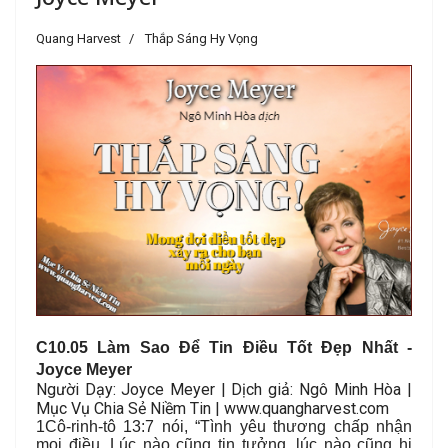
Quang Harvest
Thắp Sáng Hy Vọng
C
10.05 Làm Sao Để Tin Điều Tốt Đẹp Nhất
-
Joyce Meyer
Người Dạy: Joyce Meyer | Dịch giả: Ngô Minh Hòa |
Mục Vụ Chia Sẻ Niềm Tin | www.quangharvest.com
1Cô-rinh-tô 13:7 nói, “Tình yêu thương chấp nhận
mọi điều. Lúc nào cũng tin tưởng, lúc nào cũng hi