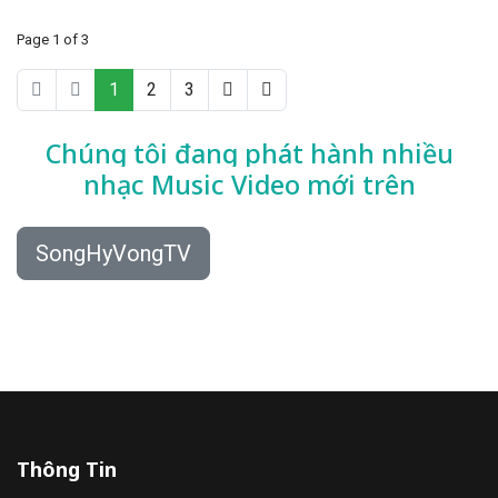
Page 1 of 3
1
2
3
Chúng tôi đang phát hành nhiều
nhạc
Music Video mới trên
SongHyVongTV
Thông Tin